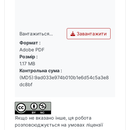
Завантажити
Вантажиться...
Формат :
Вантажиться...
Adobe PDF
Розмір :
1.17 MB
Контрольна сума :
(MD5):9ad033e974b010b1e6d54c5a3e8
dc8bf
Якщо не вказано інше, ця робота
розповсюджується на умовах ліцензії