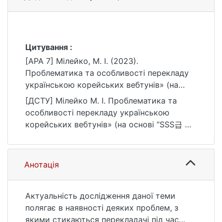
Цитування :
[APA 7] Мілейко, М. І. (2023).
Проблематика та особливості перекладу
українською корейських вебтунів» (на
основі “SSS급 죽어야 사는 헌터”, “백작가의 망
[ДСТУ] Мілейко М. І. Проблематика та
나니가 되었다”, “두 번 사는 랭커”, “이번생은 가
особливості перекладу українською
주가 되겠습니다”) [Бакалаврська робота,
корейських вебтунів» (на основі “SSS급 죽
Київський національний університет імені
어야 사는 헌터”, “백작가의 망나니가 되었다”, “두
Тараса Шевченка]. eKNUTSHIR.
번 사는 랭커”, “이번생은 가주가 되겠습니다”) :
https://ir.library.knu.ua/handle/123456789/50
кваліфікаційна робота бакалавра : 03
Анотація
84
Гуманітарні науки. Київ, 2023. 57 с. URL:
https://ir.library.knu.ua/handle/123456789/50
84 (дата звернення: 25.07.2026).
Актуальність дослідження даної теми
полягає в наявності деяких проблем, з
якими стикаються перекладачі під час