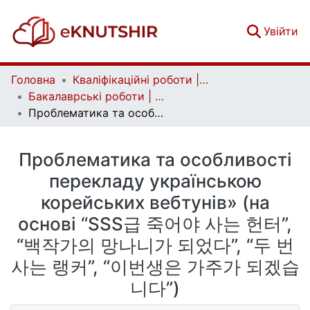
(c
Увійти
Головна
Кваліфікаційні роботи | Qualifying works
Бакалаврські роботи | Bachelor theses
Проблематика та особливості перекладу українською корейських вебтунів» (на основі “SSS급 죽어야 사는 헌터”, “백작가의 망나니가 되었다”, “두 번 사는 랭커”, “이번생은 가주가 되겠습니다”)
Проблематика та особливості
перекладу українською
корейських вебтунів» (на
основі “SSS급 죽어야 사는 헌터”,
“백작가의 망나니가 되었다”, “두 번
사는 랭커”, “이번생은 가주가 되겠습
니다”)