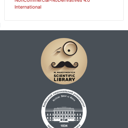
NonCommercial-NoDerivatives 4.0
International