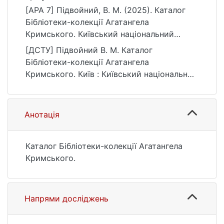
[APA 7] Підвойний, В. М. (2025). Каталог
Бібліотеки-колекції Агатангела
Кримського. Київський національний
університет імені Тараса Шевченка.
[ДСТУ] Підвойний В. М. Каталог
https://ir.library.knu.ua/handle/15071834/249
Бібліотеки-колекції Агатангела
03
Кримського. Київ : Київський національний
університет імені Тараса Шевченка, 2025.
С. 263. URL:
https://ir.library.knu.ua/handle/15071834/249
Анотація
03 (дата звернення: 26.07.2026).
Каталог Бібліотеки-колекції Агатангела
Кримського.
Напрями досліджень