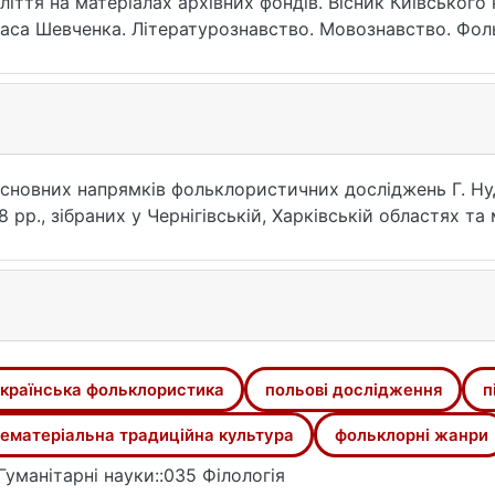
ліття на матеріалах архівних фондів. Вісник Київського
аса Шевченка. Літературознавство. Мовознавство. Фоль
 URL: https://ir.library.knu.ua/handle/15071834/19943 (дат
 основних напрямків фольклористичних досліджень Г. Ну
рр., зібраних у Чернігівській, Харківській областях та м
країнська фольклористика
польові дослідження
п
ематеріальна традиційна культура
фольклорні жанри
Гуманітарні науки::035 Філологія