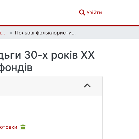
(current)
Увійти
Вісник Київського національного університету імені Тараса Шевченка. Літературознавство. Мовознавство. Фольклористика. Вип. 1(25)
Польові фольклористичні дослідження Г. Нудьги 30-х років ХХ століття на матеріалах архівних фондів
дьги 30-х років ХХ
 фондів
готовки