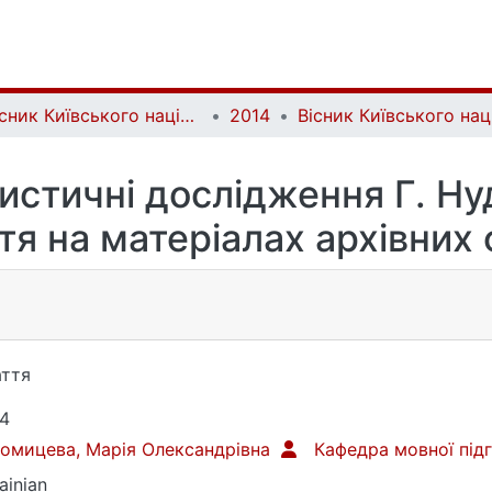
Вісник Київського національного університету імені Тараса Шевченка. Літературознавство. Мовознавство. Фольклористика | Bulletin of Taras Shevchenko National University of Kyiv. Literary Studies. Linguistics. Folklore Studies
2014
стичні дослідження Г. Ну
тя на матеріалах архівних
ття
4
омицева, Марія Олександрівна
Кафедра мовної під
ainian