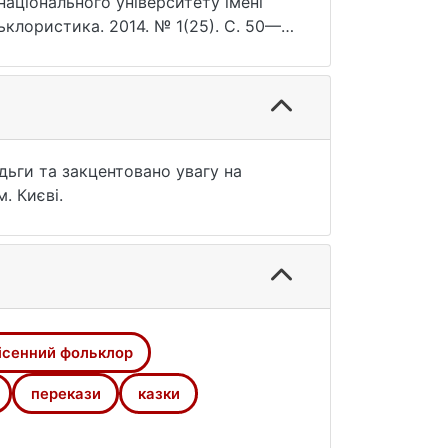
 національного університету імені
клористика. 2014. № 1(25). С. 50—
а звернення: 25.07.2026).
дьги та закцентовано увагу на
. Києві.
ісенний фольклор
перекази
казки