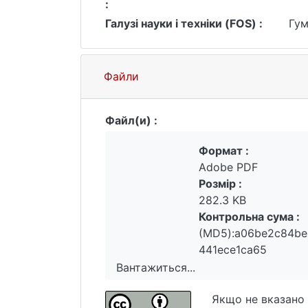
:
Галузі науки і техніки (FOS) :
Гум
Файли
Файл(и) :
Формат :
Adobe PDF
Розмір :
282.3 KB
Контрольна сума :
(MD5):a06be2c84be
441ece1ca65
Вантажиться...
Вантажиться...
Якщо не вказано 