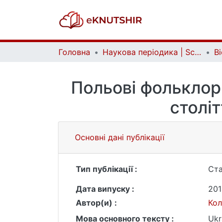
Головна
Наукова періодика | Scientific periodicals
Польові фольклори
століт
Основні дані публікації
Тип публікації :
Ста
Дата випуску :
201
Автор(и) :
Кол
Мова основного тексту :
Ukr