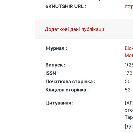
eKNUTSHIR URL :
htt
Додаткові дані публікації
Журнал :
Віс
Мо
Випуск :
1(2
ISSN :
172
Початкова сторінка :
50
Кінцева сторінка :
52
Цитування :
[AP
сто
Тар
htt
[ДС