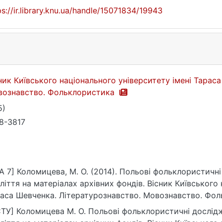
ps://ir.library.knu.ua/handle/15071834/19943
ник Київського національного університету імені Тарас
вознавство. Фольклористика
5)
8-3817
A 7] Коломицева, М. О. (2014). Польові фольклористичні
ліття на матеріалах архівних фондів. Вісник Київського
аса Шевченка. Літературознавство. Мовознавство. Фольк
ps://ir.library.knu.ua/handle/15071834/19943
ТУ] Коломицева М. О. Польові фольклористичні дослідж