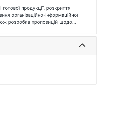
 готової продукції, розкриття
чення організаційно-інформаційної
акож розробка пропозицій щодо
обничих витрат та калькулювання
омічних показників виробничої