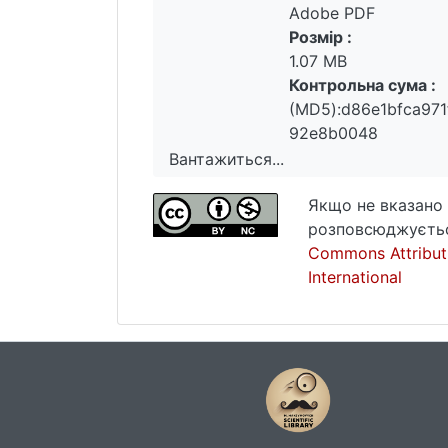
Adobe PDF
Розмір :
1.07 MB
Контрольна сума :
(MD5):d86e1bfca971
92e8b0048
Вантажиться...
Вантажиться...
Якщо не вказано 
розповсюджуєтьс
Commons Attribut
International