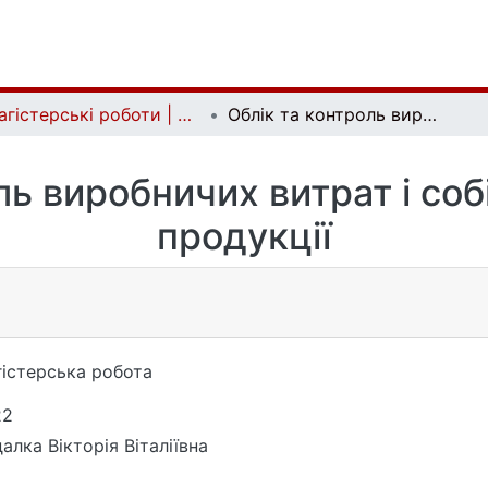
Магістерські роботи | Master's theses
Облік та контроль виробничих витрат і собівартості готової продукції
ль виробничих витрат і собі
продукції
істерська робота
22
алка Вікторія Віталіївна