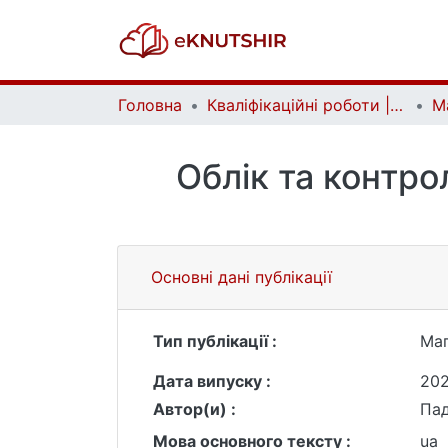
Головна
Кваліфікаційні роботи | Qualifying works
Облік та контро
Основні дані публікації
Тип публікації :
Маг
Дата випуску :
20
Автор(и) :
Пад
Мова основного тексту :
ua