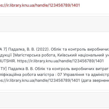
ps://ir.library.knu.ua/handle/123456789/1401
A 7] Падалка, В. В. (2022). Облік та контроль виробничих
дукції [Магістерська робота, Київський національний у
UTSHIR. https://ir.library.knu.ua/handle/123456789/1401
ТУ] Падалка В. В. Облік та контроль виробничих витрат і
ліфікаційна робота магістра : 07 Управління та адміністр
ps://ir.library.knu.ua/handle/123456789/1401 (дата звернен