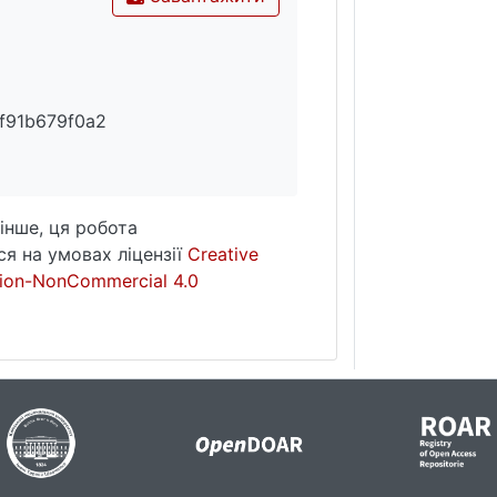
f91b679f0a2
інше, ця робота
я на умовах ліцензії
Creative
ion-NonCommercial 4.0