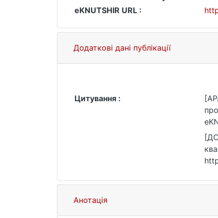
eKNUTSHIR URL :
htt
Додаткові дані публікації
Цитування :
[AP
про
eKN
[ДС
ква
htt
Анотація