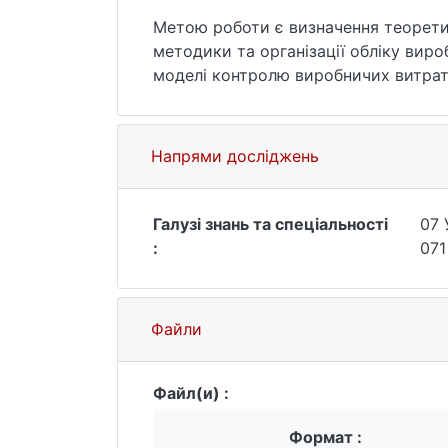
Метою роботи є визначення теоретич
методики та організації обліку виро
моделі контролю виробничих витрат 
вдосконалення обліку та контролю в
собівартості готової продукції є с
діяльності підприємства.
Напрями досліджень
Галузі знань та спеціальності
07 
:
071
Файли
Файл(и) :
Формат :