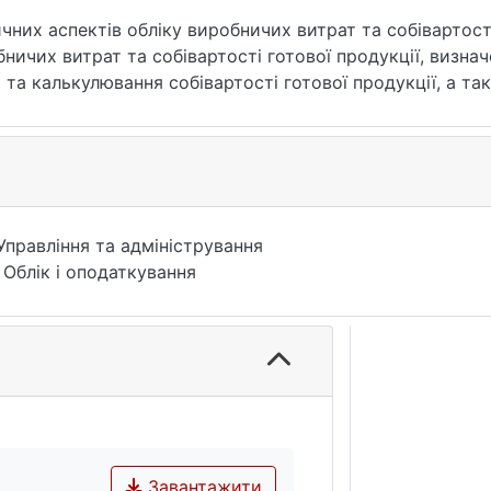
них аспектів обліку виробничих витрат та собівартості
бничих витрат та собівартості готової продукції, визна
та калькулювання собівартості готової продукції, а т
итрат та собівартості готової продукції. Контроль вир
истемним дослідженням і оцінкою усього комплексу екон
Управління та адміністрування
 Облік і оподаткування
Завантажити