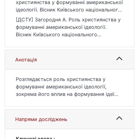
християнства у формуванні американської
ідеології. Вісник Київського національного
університету імені Тараса Шевченка.
[ДСТУ] Загородня А. Роль християнства у
Історія, (1(140)), 23–27.
формуванні американської ідеології.
https://doi.org/10.17721/1728-
Вісник Київського національного
2640.2019.140.5
університету імені Тараса Шевченка.
Історія. 2019. № 1(140). С. 23—27. DOI:
10.17721/1728-2640.2019.140.5 (дата
Анотація
звернення: 25.07.2026).
Розглядається роль християнства у
формуванні американської ідеології,
зокрема його вплив на формування ідеї
американської винятковості. Зважаючи на
актуалізацію ролі релігії у вітчизняному
суспільно-політичному житті, видається
Напрями досліджень
актуальним проведення комплексного
дослідження ролі християнства у
формуванні американської ідеології та
Ключові слова :