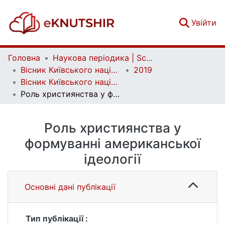
(c
Увійти
Головна
Наукова періодика | Scientific periodicals
Вісник Київського національного університету імені Тараса Шевченка. Історія | Bulletin of Taras Shevchenko National University of Kyiv. History
2019
Вісник Київського національного університету імені Тараса Шевченка. Історія. Вип. 1(140)
Роль християнства у формуванні американської ідеології
Роль християнства у
формуванні американської
ідеології
Основні дані публікації
Тип публікації :