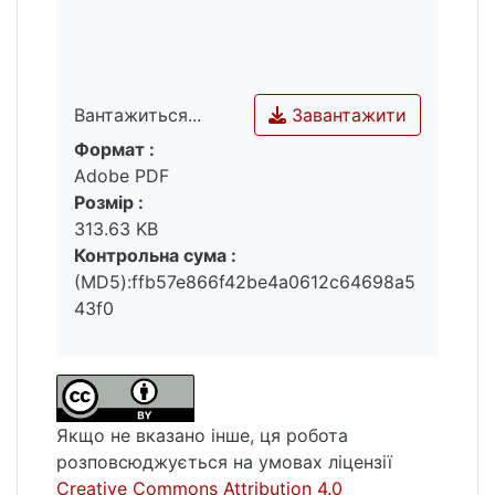
Завантажити
Вантажиться...
Формат :
Вантажиться...
Adobe PDF
Розмір :
313.63 KB
Контрольна сума :
(MD5):ffb57e866f42be4a0612c64698a5
43f0
Якщо не вказано інше, ця робота
розповсюджується на умовах ліцензії
Creative Commons Attribution 4.0