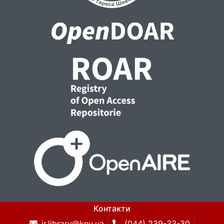
Контакти
ir.library@knu.ua
(044) 239-33-30