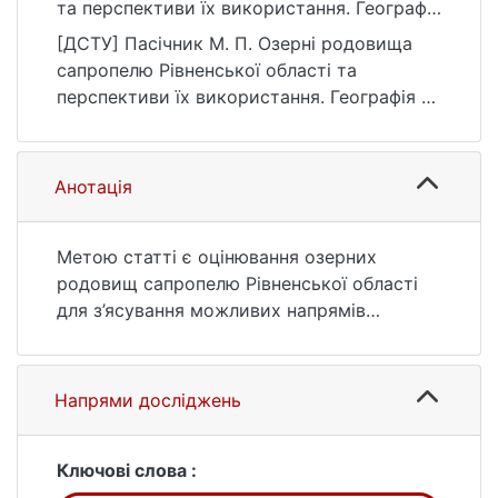
та перспективи їх використання. Географія
та туризм, (45), 133–141.
[ДСТУ] Пасічник М. П. Озерні родовища
https://doi.org/10.17721/2308-
сапропелю Рівненської області та
135X.2019.45.133-141
перспективи їх використання. Географія та
туризм. 2018. № 45. С. 133—141. DOI:
10.17721/2308-135X.2019.45.133-141 (дата
звернення: 25.07.2026).
Анотація
Метою статті є оцінювання озерних
родовищ сапропелю Рівненської області
для з’ясування можливих напрямів
раціонального використання їх ресурсів в
різних галузях економіки зі збереженням
охоронних заходів та покращенням
Напрями досліджень
екологічного стану озер. Методика. У
статті використано загальнонаукові
методи досліджень. Залучено матеріали
Ключові слова :
власних досліджень автора та фондові