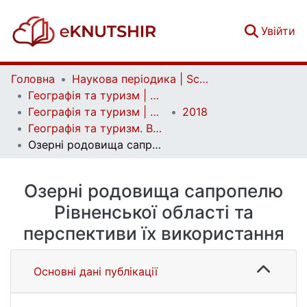
(c
Увійти
Головна
Наукова періодика | Scientific periodicals
Географія та туризм | Geography and tourism
Географія та туризм | Geography and tourism
2018
Географія та туризм. Випуск 45
Озерні родовища сапропелю Рівненської області та перспективи їх використання
Озерні родовища сапропелю
Рівненської області та
перспективи їх використання
Основні дані публікації