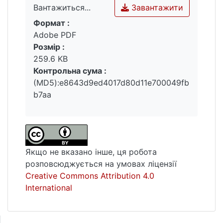
Завантажити
Вантажиться...
обґрунтування стратегії і дій щодо їх
охорони. Систематизовані відомості про
Формат :
Вантажиться...
озерні родовища сапропелю будуть цікаві
Adobe PDF
для потенційних інвесторів.
Розмір :
259.6 KB
Контрольна сума :
(MD5):e8643d9ed4017d80d11e700049fb
b7aa
Якщо не вказано інше, ця робота
розповсюджується на умовах ліцензії
Creative Commons Attribution 4.0
International