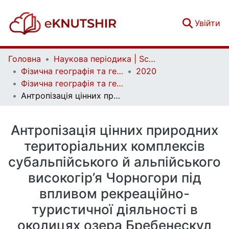
(c
Увійти
Головна
Наукова періодика | Scientific periodicals
Фізична географія та геоморфологія | Physical Geography and Geomorphology
2020
Фізична географія та геоморфологія. Вип. 1-2 (99-100)
Антропізація цінних природних територіальних комплексів субальпійського й альпійського високогір’я Чорногори під впливом рекреаційно-туристичної діяльності в околицях озера Бребенескул (Українські Карпати)
Антропізація цінних природних
територіальних комплексів
субальпійського й альпійського
високогір’я Чорногори під
впливом рекреаційно-
туристичної діяльності в
околицях озера Бребенескул