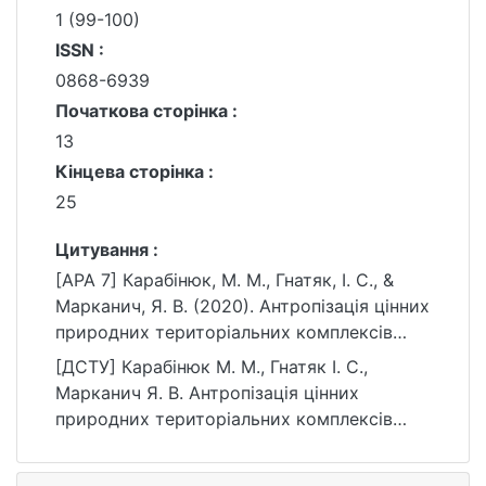
1 (99-100)
ISSN :
0868-6939
Початкова сторінка :
13
Кінцева сторінка :
25
Цитування :
[APA 7] Карабінюк, М. М., Гнатяк, І. С., &
Марканич, Я. В. (2020). Антропізація цінних
природних територіальних комплексів
субальпійського й альпійського
[ДСТУ] Карабінюк М. М., Гнатяк І. С.,
високогір’я Чорногори під впливом
Марканич Я. В. Антропізація цінних
рекреаційно-туристичної діяльності в
природних територіальних комплексів
околицях озера Бребенескул (Українські
субальпійського й альпійського
Карпати). Фізична географія та
високогір’я Чорногори під впливом