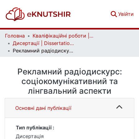
(c
Увійти
Головна
Кваліфікаційні роботи | Qualifying works
Дисертації | Dissertations
Рекламний радіодискурс: соціокомунікативний та лінгвальний аспекти
Рекламний радіодискурс:
соціокомунікативний та
лінгвальний аспекти
Основні дані публікації
Тип публікації :
Дисертація