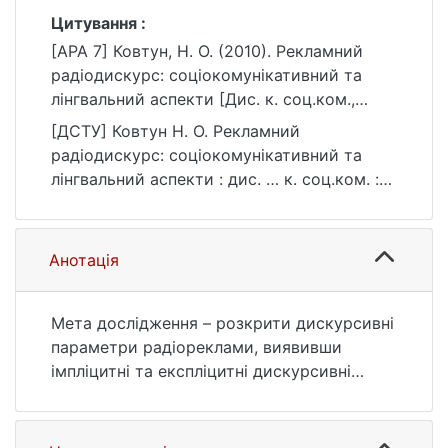
Цитування :
[APA 7] Ковтун, Н. О. (2010). Рекламний
радіодискурс: соціокомунікативний та
лінгвальний аспекти [Дис. к. соц.ком.,
Київський національний університет імені
[ДСТУ] Ковтун Н. О. Рекламний
Тараса Шевченка]. eKNUTSHIR.
радіодискурс: соціокомунікативний та
https://ir.library.knu.ua/handle/123456789/71
лінгвальний аспекти : дис. … к. соц.ком. :
55
05 Соціальні та поведінкові науки. Київ,
2010. 261 с. URL:
https://ir.library.knu.ua/handle/123456789/71
Анотація
55 (дата звернення: 25.07.2026).
Мета дослідження – розкрити дискурсивні
параметри радіореклами, виявивши
імпліцитні та експліцитні дискурсивні
чинники її комунікативної ефективності на
місцевому рівні; уточнити функціональне
навантаження окремих мовних засобів