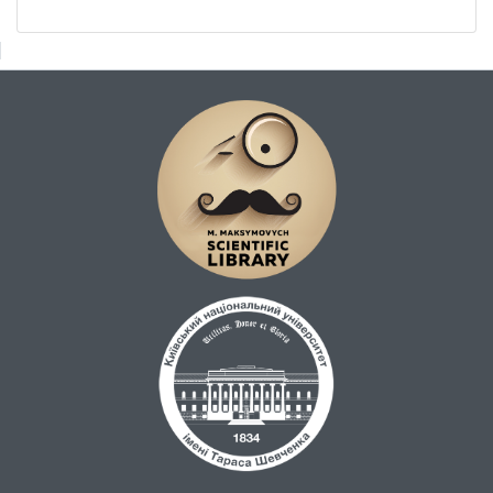
функціонування на сучасному етапі на
прикладі черкаського радіоефіру.