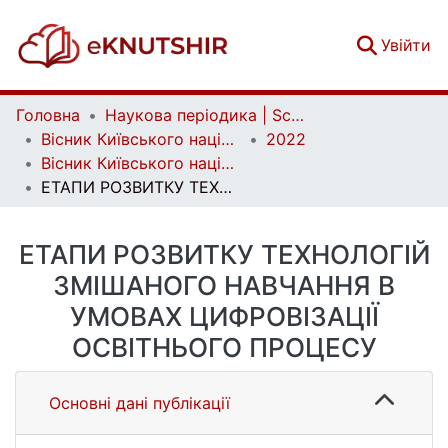
(c
Увійти
Головна
Наукова періодика | Scientific periodicals
Вісник Київського національного університету імені Тараса Шевченка. Педагогіка | Bulletin of Taras Shevchenko National University of Kyiv. Pedagogy
2022
Вісник Київського національного університету імені Тараса Шевченка. Педагогіка. Вип. 2 (16)
ЕТАПИ РОЗВИТКУ ТЕХНОЛОГІЙ ЗМІШАНОГО НАВЧАННЯ В УМОВАХ ЦИФРОВІЗАЦІЇ ОСВІТНЬОГО ПРОЦЕСУ
ЕТАПИ РОЗВИТКУ ТЕХНОЛОГІЙ
ЗМІШАНОГО НАВЧАННЯ В
УМОВАХ ЦИФРОВІЗАЦІЇ
ОСВІТНЬОГО ПРОЦЕСУ
Основні дані публікації