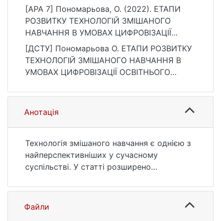
[APA 7] Пономарьова, О. (2022). ЕТАПИ
РОЗВИТКУ ТЕХНОЛОГІЙ ЗМІШАНОГО
НАВЧАННЯ В УМОВАХ ЦИФРОВІЗАЦІЇ
ОСВІТНЬОГО ПРОЦЕСУ. Вісник Київського
[ДСТУ] Пономарьова О. ЕТАПИ РОЗВИТКУ
національного університету імені Тараса
ТЕХНОЛОГІЙ ЗМІШАНОГО НАВЧАННЯ В
Шевченка. Педагогіка, 2(16), 48–51.
УМОВАХ ЦИФРОВІЗАЦІЇ ОСВІТНЬОГО
https://doi.org/10.17721/2415-369.2022.16.10
ПРОЦЕСУ. Вісник Київського
національного університету імені Тараса
Шевченка. Педагогіка. 2022. Т. 2, № 16. С.
Анотація
48—51. DOI: 10.17721/2415-369.2022.16.10
(дата звернення: 25.07.2026).
Технологія змішаного навчання є однією з
найперспективніших у сучасному
суспільстві. У статті розширено
поняттязмішаного навчання, окреслено
його історію та етапи розвитку у світі. У
результаті аналізу генезису та історії
Файли
появи,розвитку змішаного навчання