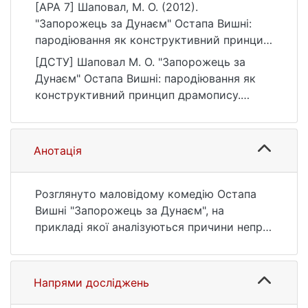
[APA 7] Шаповал, М. О. (2012).
"Запорожець за Дунаєм" Остапа Вишні:
пародіювання як конструктивний принцип
драмопису. Вісник Київського
[ДСТУ] Шаповал М. О. "Запорожець за
національного університету імені Тараса
Дунаєм" Остапа Вишні: пародіювання як
Шевченка. Літературознавство.
конструктивний принцип драмопису.
Мовознавство. Фольклористика, (23), 25–
Вісник Київського національного
29.
університету імені Тараса Шевченка.
https://ir.library.knu.ua/handle/15071834/2154
Літературознавство. Мовознавство.
Анотація
8
Фольклористика. 2012. № 23. С. 25—29.
URL:
https://ir.library.knu.ua/handle/15071834/2154
Розглянуто маловідому комедію Остапа
8 (дата звернення: 25.07.2026).
Вишні "Запорожець за Дунаєм", на
прикладі якої аналізуються причини непро
дуктивності пародії в драматичних
жанрах та особливості застосування в них
прийомів пародіювання.
Напрями досліджень