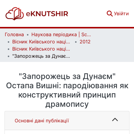
(c
Увійти
Головна
Наукова періодика | Scientific periodicals
Вісник Київського національного університету імені Тараса Шевченка. Літературознавство. Мовознавство. Фольклористика | Bulletin of Taras Shevchenko National University of Kyiv. Literary Studies. Linguistics. Folklore Studies
2012
Вісник Київського національного університету імені Тараса Шевченка. Літературознавство. Мовознавство. Фольклористика. Вип. 23
"Запорожець за Дунаєм" Остапа Вишні: пародіювання як конструктивний принцип драмопису
"Запорожець за Дунаєм"
Остапа Вишні: пародіювання як
конструктивний принцип
драмопису
Основні дані публікації