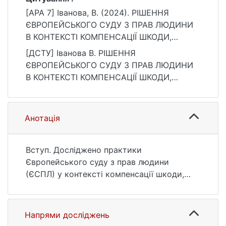
[APA 7] Іванова, В. (2024). РІШЕННЯ
ЄВРОПЕЙСЬКОГО СУДУ З ПРАВ ЛЮДИНИ
В КОНТЕКСТІ КОМПЕНСАЦІЇ ШКОДИ,
ЗАПОДІЯНОЇ ВОЄННОЮ АГРЕСІЄЮ. Bulletin
[ДСТУ] Іванова В. РІШЕННЯ
of Taras Shevchenko National University of
ЄВРОПЕЙСЬКОГО СУДУ З ПРАВ ЛЮДИНИ
Kyiv. Legal Studies, 127(1), 21–26.
В КОНТЕКСТІ КОМПЕНСАЦІЇ ШКОДИ,
https://doi.org/10.17721/1728-
ЗАПОДІЯНОЇ ВОЄННОЮ АГРЕСІЄЮ. Bulletin
2195/2024/1.127-4
of Taras Shevchenko National University of
Kyiv. Legal Studies. 2024. Т. 127, № 1. С. 21—
Анотація
26. DOI: 10.17721/1728-2195/2024/1.127-4
(дата звернення: 25.07.2026).
Вступ. Досліджено практики
Європейського суду з прав людини
(ЄСПЛ) у контексті компенсації шкоди,
заподіяної воєнною агресією, що має
важливе значення для визначення
майбутньої стратегії України у процесі
Напрями досліджень
забезпечення компенсації завданих