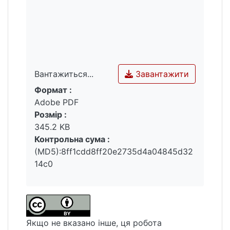
Завантажити
Вантажиться...
Формат :
Вантажиться...
Adobe PDF
Розмір :
345.2 KB
Контрольна сума :
(MD5):8ff1cdd8ff20e2735d4a04845d32
14c0
Якщо не вказано інше, ця робота