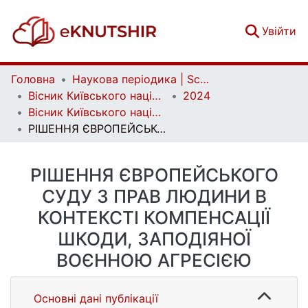
(c
Увійти
Головна
Наукова періодика | Scientific periodicals
Вісник Київського національного університету імені Тараса Шевченка. Юридичні науки | Bulletin of Taras Shevchenko National University of Kyiv. Legal Studies
2024
Вісник Київського національного університету імені Тараса Шевченка. Юридичні науки. Вип. 1 (127)
РІШЕННЯ ЄВРОПЕЙСЬКОГО СУДУ З ПРАВ ЛЮДИНИ В КОНТЕКСТІ КОМПЕНСАЦІЇ ШКОДИ, ЗАПОДІЯНОЇ ВОЄННОЮ АГРЕСІЄЮ
РІШЕННЯ ЄВРОПЕЙСЬКОГО
СУДУ З ПРАВ ЛЮДИНИ В
КОНТЕКСТІ КОМПЕНСАЦІЇ
ШКОДИ, ЗАПОДІЯНОЇ
ВОЄННОЮ АГРЕСІЄЮ
Основні дані публікації