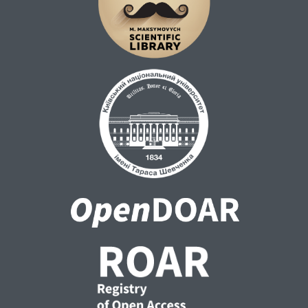
та проєкту, продукт декомпозований за
модулями. Описана характеристика
модулів програмного
рішення. Розроблена структура бази
даних, а також логічна модель та фізична
модель бази даних проєкту. Продуктом
проєкту вважається мобільний додаток на
iOS та Android платформах.
У третьому розділі розроблені вимоги
проєкту, описана методологія Scrum,
адаптований життєвий цикл під потреби
проєкту, розроблена ієрархічна структура
проєкту, матриця відповідальності.
Описані календарний план, та план
управління ресурсами.
У четвертому розділі продемонстровані
результати управління ресурсами,
вартістю, закупівлями, ризиками, якістю,
зацікавленими сторонами. Змодельована