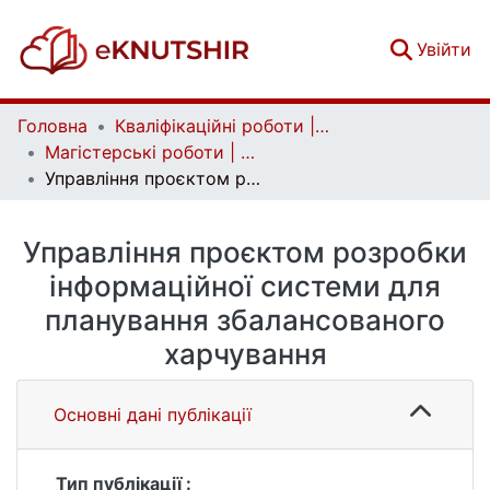
(c
Увійти
Головна
Кваліфікаційні роботи | Qualifying works
Магістерські роботи | Master's theses
Управління проєктом розробки інформаційної системи для планування збалансованого харчування
Управління проєктом розробки
інформаційної системи для
планування збалансованого
харчування
Основні дані публікації
Тип публікації :