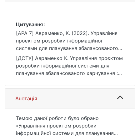
Цитування :
[APA 7] Авраменко, К. (2022). Управління
проєктом розробки інформаційної
системи для планування збалансованого
харчування [Магістерська робота,
[ДСТУ] Авраменко К. Управління проєктом
Київський національний університет імені
розробки інформаційної системи для
Тараса Шевченка]. eKNUTSHIR.
планування збалансованого харчування :
https://ir.library.knu.ua/handle/123456789/33
кваліфікаційна робота магістра : 12
45
Інформаційні технології / наук. кер. Т. В.
Латишева. Київ, 2022. 119 с. URL:
Анотація
https://ir.library.knu.ua/handle/123456789/33
45 (дата звернення: 25.07.2026).
Темою даної роботи було обрано
«Управління проєктом розробки
інформаційної системи для планування