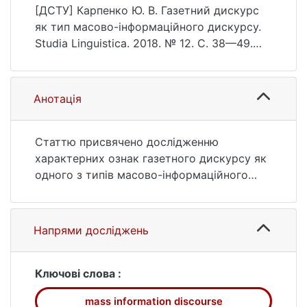
https://doi.org/10.17721/StudLing2018.12.38-
[ДСТУ] Карпенко Ю. В. Газетний дискурс
49
як тип масово-інформаційного дискурсу.
Studia Linguistica. 2018. № 12. С. 38—49.
DOI: 10.17721/StudLing2018.12.38-49 (дата
звернення: 25.07.2026).
Анотація
Статтю присвячено дослідженню
характерних ознак газетного дискурсу як
одного з типів масово-інформаційного
дискурсу. На основі відомих лінгвістиці
класифікацій дискурсу проаналізовано
місце газетного дискурсу, з’ясовано, що
Напрями досліджень
він є оцінним, розлогим, аргументованим,
діалогічним, маніпулятивним. Визначено
його основні функції (інформування, вплив)
Ключові слова :
та категорії (когнітивні, комунікативні,
mass information discourse
метадискурсивні). Газетний дискурс