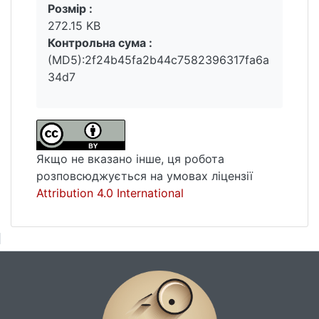
Розмір :
(фото- чи відеосюжети, коментарі,
272.15 KB
обговорення, гіперпосилання на інші
Контрольна сума :
джерела, двосторонній звʼязок), тому
(MD5):2f24b45fa2b44c7582396317fa6a
адресант має ефективніший вплив на
34d7
необхідну категорію адресатів.
Якщо не вказано інше, ця робота
розповсюджується на умовах ліцензії
Attribution 4.0 International