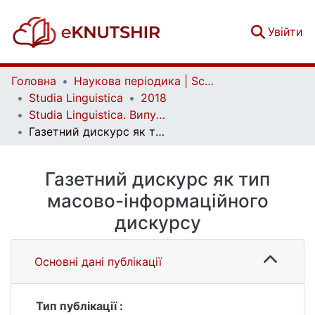
(c
Увійти
Головна
Наукова періодика | Scientific periodicals
Studia Linguistica
2018
Studia Linguistica. Випуск 12
Газетний дискурс як тип масово-інформаційного дискурсу
Газетний дискурс як тип
масово-інформаційного
дискурсу
Основні дані публікації
Тип публікації :