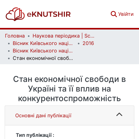
(c
Увійти
Головна
Наукова періодика | Scientific periodicals
Вісник Київського національного університету імені Тараса Шевченка. Економіка | Bulletin of Taras Shevchenko National University of Kyiv. Economics
2016
Вісник Київського національного університету імені Тараса Шевченка. Економіка. Випуск 9 (186)
Стан економічної свободи в Україні та її вплив на конкурентоспроможність
Стан економічної свободи в
Україні та її вплив на
конкурентоспроможність
Основні дані публікації
Тип публікації :