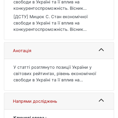
свободи в Україні та її вплив на
конкурентоспроможність. Вісник
Київського національного університету
[ДСТУ] Мицюк С. Стан економічної
імені Тараса Шевченка. Економіка, (9(186)),
свободи в Україні та її вплив на
30–35. https://doi.org/10.17721/1728-
конкурентоспроможність. Вісник
2667.2016/186-9/4
Київського національного університету
імені Тараса Шевченка. Економіка. 2016. №
9(186). С. 30—35. DOI: 10.17721/1728-
Анотація
2667.2016/186-9/4 (дата звернення:
25.07.2026).
У статті розглянуто позиції України у
світових рейтингах, рівень економічної
свободи в Україні та її вплив на
конкурентоспроможність. Здійснено
аналіз тенденцій розвитку України на
міжнародній арені та визначено рівень
Напрями досліджень
конкурентоспроможність національної
економіки. Досліджено індекси глобальної
конкурентоспроможності та економічної
Ключові слова :