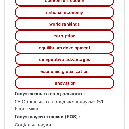
economic freedom
national economy
world rankings
corruption
equilibrium development
competitive advantages
economic globalization
innovation
Галузі знань та спеціальності :
05 Соціальні та поведінкові науки::051
Економіка
Галузі науки і техніки (FOS) :
Соціальні науки