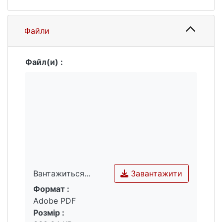
Файли
Файл(и) :
Завантажити
Вантажиться...
Формат :
Вантажиться...
Adobe PDF
Розмір :