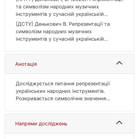
та символізм народних музичних
інструментів у сучасній українській
національній культурі. Українські
[ДСТУ] Денькович В. Репрезентації та
культурологічні студії, (1(12)), 84–87.
символізм народних музичних
https://doi.org/10.17721/UCS.2023.1(12).18
інструментів у сучасній українській
національній культурі. Українські
культурологічні студії. 2023. № 1(12). С. 84
—87. URL:
Анотація
https://doi.org/10.17721/UCS.2023.1(12).18
(дата звернення: 26.07.2026).
Досліджується питання репрезентації
українських народних інструментів.
Розкривається символічне значення
народних інструментів, висвітлюються
конотації, що демонструють їх глибинну
імплементованість у практики творення
Напрями досліджень
національної культури. Такі інструменти,
як кобза, бандура, сопілка, бугай,