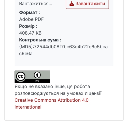
Завантажити
Вантажиться...
Формат :
Вантажиться...
Adobe PDF
Розмір :
408.47 KB
Контрольна сума :
(MD5):72544db08f7bc63c4b22e6c5bca
c9e6a
Якщо не вказано інше, ця робота
розповсюджується на умовах ліцензії
Creative Commons Attribution 4.0
International