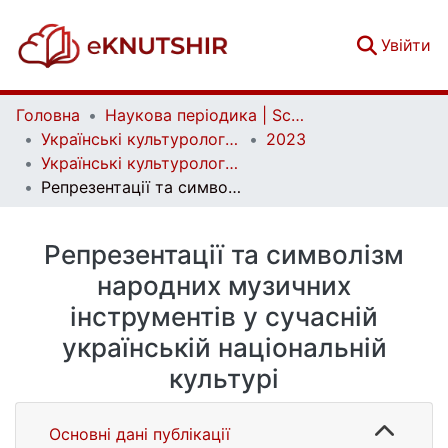
(c
Увійти
Головна
Наукова періодика | Scientific periodicals
Українські культурологічні студії | Ukrainian Cultural Studies
2023
Українські культурологічні студії. № 1 (12)
Репрезентації та символізм народних музичних інструментів у сучасній українській національній культурі
Репрезентації та символізм
народних музичних
інструментів у сучасній
українській національній
культурі
Основні дані публікації