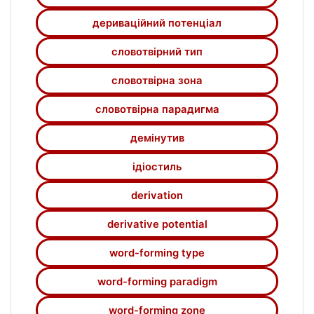
ад’єктиви із непохідною (acer, durus) та
дериваційний потенціал
похідною основами (uvidus). Найчастіше у
поезії Катулла преставлені ад’єктиви
словотвірний тип
першого типу.
словотвірна зона
словотвірна парадигма
демінутив
ідіостиль
derivation
derivative potential
word-forming type
word-forming paradigm
word-forming zone