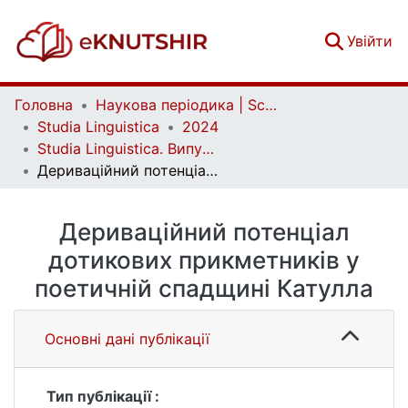
(c
Увійти
Головна
Наукова періодика | Scientific periodicals
Studia Linguistica
2024
Studia Linguistica. Випуск 25
Дериваційний потенціал дотикових прикметників у поетичній спадщині Катулла
Дериваційний потенціал
дотикових прикметників у
поетичній спадщині Катулла
Основні дані публікації
Тип публікації :