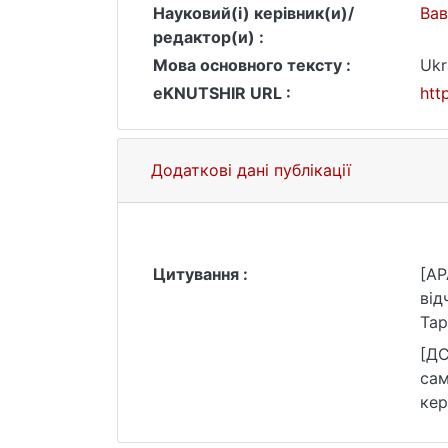
Науковий(і) керівник(и)/
Вав
редактор(и) :
Мова основного тексту :
Ukr
eKNUTSHIR URL :
htt
Додаткові дані публікації
Цитування :
[AP
від
Тар
[ДС
сам
кер
зве