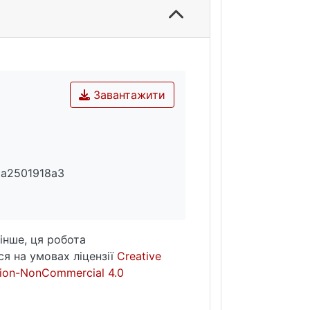
вичок саморегуляції. Запропоновані техніки когнітивног
 гнучкості мислення та соціальної активності можуть б
о відновлення.
Завантажити
da2501918a3
інше, ця робота
я на умовах ліцензії
Creative
ion-NonCommercial 4.0