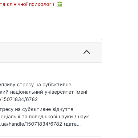
а клінічної психології
 впливу стресу на суб’єктивне
кий національний університет імені
le/15071834/6782
тресу на суб’єктивне відчуття
оціальні та поведінкові науки / наук.
knu.ua/handle/15071834/6782 (дата