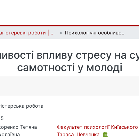
Магістерські роботи | Master's theses
Психологічні особливості впливу стресу на суб’єктивне відчуття самотності у молоді
ивості впливу стресу на с
самотності у молоді
істерська робота
25
оренко Тетяна
Факультет психології Київського
олаївна
Тараса Шевченка