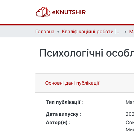
Головна
Кваліфікаційні роботи | Qualifying works
Психологічні особл
Основні дані публікації
Тип публікації :
Маг
Дата випуску :
20
Автор(и) :
Сок
Мик