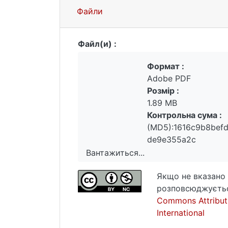
інтелекту, гнучкості мислення та на
Файли
(mindfulness), планування, розвитку
психопрофілактики та психологічног
Файл(и) :
Формат :
Adobe PDF
Розмір :
1.89 MB
Контрольна сума :
(MD5):1616c9b8bef
de9e355a2c
Вантажиться...
Вантажиться...
Якщо не вказано 
розповсюджуєтьс
Commons Attribut
International