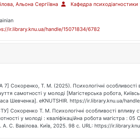
ілова, Альона Сергіївна
Кафедра психодіагностики т
ainian
ps://ir.library.knu.ua/handle/15071834/6782
A 7] Сокоренко, Т. М. (2025). Психологічні особливості
чуття самотності у молоді [Магістерська робота, Київсь
аса Шевченка]. eKNUTSHIR. https://ir.library.knu.ua/hand
ТУ] Сокоренко Т. М. Психологічні особливості впливу с
отності у молоді : кваліфікаційна робота магістра : 05 С
. А. С. Вавілова. Київ, 2025. 98 с. URL: https://ir.library.
рнення: 25.07.2026).