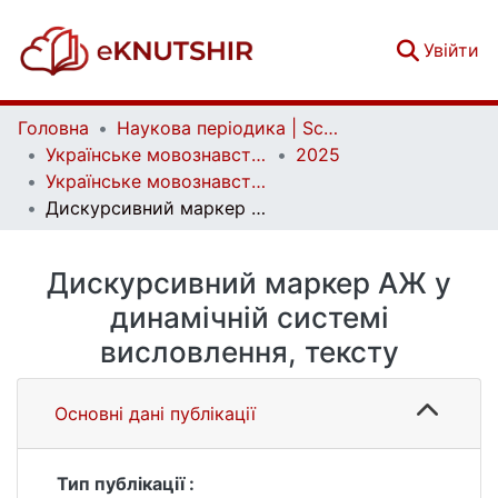
(c
Увійти
Головна
Наукова періодика | Scientific periodicals
Українське мовознавство | Ukrainian linguistics
2025
Українське мовознавство. Випуск 1 (55)
Дискурсивний маркер АЖ у динамічній системі висловлення, тексту
Дискурсивний маркер АЖ у
динамічній системі
висловлення, тексту
Основні дані публікації
Тип публікації :