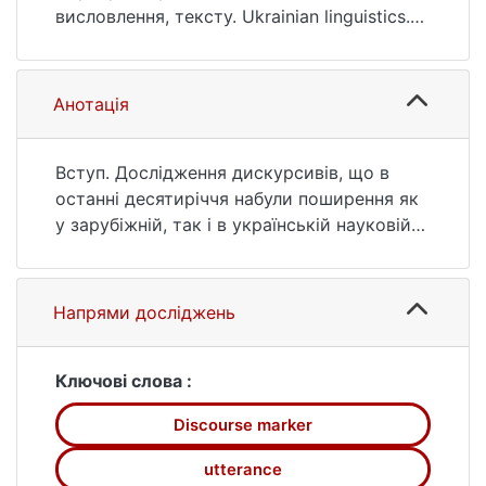
193
висловлення, тексту. Ukrainian linguistics.
2025. № 55. С. 178—193. DOI:
10.17721/um/55(2025).178-193 (дата
звернення: 25.07.2026).
Анотація
Вступ. Дослідження дискурсивів, що в
останні десятиріччя набули поширення як
у зарубіжній, так і в українській науковій
літературі, спрямовані на функційне,
семантико-прагматичне осмислення таких
одиниць у текстових структурах, зокрема
Напрями досліджень
художніх, що пов’язано з питаннями
зв’язності і цілісності, архітектонічних
характеристик висловлення, твору. На
Ключові слова :
окрему увагу заслуговує динамізаційний
Discourse marker
аспект аналізу таких дискурсивних слів,
словосполук, що виступають засобом
utterance
інтенсифікації, експресивізації художньої