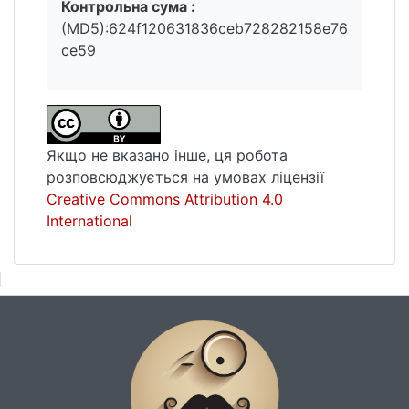
Контрольна сума :
Інформація про автора:
(MD5):624f120631836ceb728282158e76
Мойсієнко Анатолій Кирилович – доктор
ce59
філологічних наук, професор кафедри
української мови та прикладної
лінгвістики Навчально-наукового
інституту філології Київського
національного університету імені Тараса
Якщо не вказано інше, ця робота
Шевченка
розповсюджується на умовах ліцензії
Електронна пошта: a.moisiienko@knu.ua
Creative Commons Attribution 4.0
International