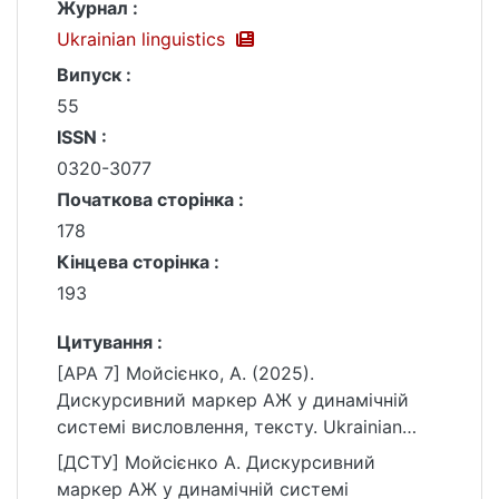
Журнал :
Ukrainian linguistics
Випуск :
55
ISSN :
0320-3077
Початкова сторінка :
178
Кінцева сторінка :
193
Цитування :
[APA 7] Мойсієнко, А. (2025).
Дискурсивний маркер АЖ у динамічній
системі висловлення, тексту. Ukrainian
linguistics, (55), 178–193.
[ДСТУ] Мойсієнко А. Дискурсивний
https://doi.org/10.17721/um/55(2025).178-
маркер АЖ у динамічній системі