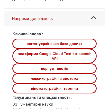
лексикографічна модель
кінотерміносистем англійської та
української мов, в аспекті тлумачного,
Напрями досліджень
перекладного та аудіо модулів.
Мета роботи - створити інтегровану
електронну мультимедійну
Ключові слова :
лексикографічну систему з
англо-українська база данихх
кінотермінологїї.
У роботі проведено проєктування
платформа Google Cloud Text-to-speech
двомовної англо-української бази даних
API
кінематографічних термінів.; створення
корпус текстів
системи перевірки орфографії
кінотермінів. створення бази даних
лексикографічна система
українських та англійських іменованих
сутностей; створення системи
кінематографічні терміни
автоматичного поповнення корпусу
Галузі знань та спеціальності :
текстів та укладання конкордансу;
створення аудіо відтворення елементів
03 Гуманітарні науки