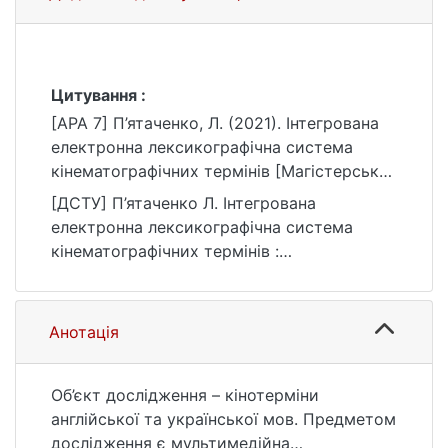
Цитування :
[APA 7] П’ятаченко, Л. (2021). Інтегрована
електронна лексикографічна система
кінематографічних термінів [Магістерська
робота, Київський національний
[ДСТУ] П’ятаченко Л. Інтегрована
університет імені Тараса Шевченка].
електронна лексикографічна система
eKNUTSHIR.
кінематографічних термінів :
https://ir.library.knu.ua/handle/15071834/480
кваліфікаційна робота магістра : 03
6
Гуманітарні науки / наук. кер. О. М. Зубань.
Київ, 2021. 96 с. URL:
Анотація
https://ir.library.knu.ua/handle/15071834/480
6 (дата звернення: 25.07.2026).
Об’єкт дослідження – кінотерміни
англійської та української мов. Предметом
дослідження є мультимедійна