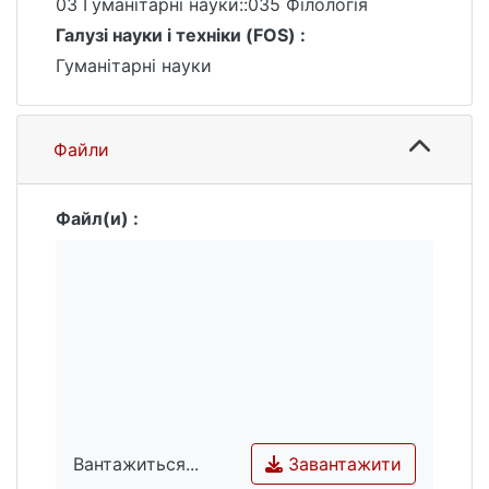
словникової статті на базі
03 Гуманітарні науки::035 Філологія
платформи Google Cloud Text-to-speech
Галузі науки і техніки (FOS) :
API; створення веб-застосунку
Гуманітарні науки
лексикографічної системи та перевірка
ефективності роботи платформи.
Файли
Файл(и) :
Завантажити
Вантажиться...