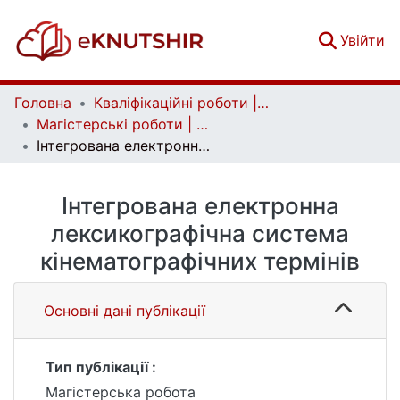
(c
Увійти
Головна
Кваліфікаційні роботи | Qualifying works
Магістерські роботи | Master's theses
Інтегрована електронна лексикографічна система кінематографічних термінів
Інтегрована електронна
лексикографічна система
кінематографічних термінів
Основні дані публікації
Тип публікації :
Магістерська робота