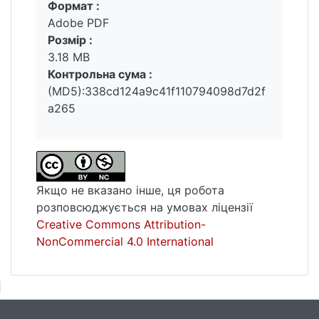
Формат :
Вантажиться...
Adobe PDF
Розмір :
3.18 MB
Контрольна сума :
(MD5):338cd124a9c41f110794098d7d2f
a265
Якщо не вказано інше, ця робота
розповсюджується на умовах ліцензії
Creative Commons Attribution-
NonCommercial 4.0 International