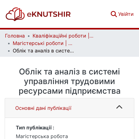
(c
Увійти
Головна
Кваліфікаційні роботи | Qualifying works
Магістерські роботи | Master's theses
Облік та аналіз в системі управління трудовими ресурсами підприємства
Облік та аналіз в системі
управління трудовими
ресурсами підприємства
Основні дані публікації
Тип публікації :
Магістерська робота