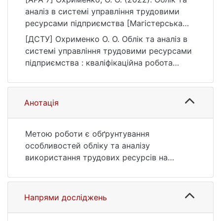
аналіз в системі управління трудовими
ресурсами підприємства [Магістерська
робота, Київський національний
[ДСТУ] Охрименко О. О. Облік та аналіз в
університет імені Тараса Шевченка].
системі управління трудовими ресурсами
eKNUTSHIR.
підприємства : кваліфікаційна робота
https://ir.library.knu.ua/handle/123456789/14
магістра : 07 Управління та
00
адміністрування. Київ, 2022. 80 с. URL:
https://ir.library.knu.ua/handle/123456789/14
Анотація
00 (дата звернення: 25.07.2026).
Метою роботи є обґрунтування
особливостей обліку та аналізу
використання трудових ресурсів на
підприємстві.Головною метою процесу
управління трудовими ресурсами
підприємства є формування, розвиток та
Напрями досліджень
реалізація кадрового потенціалу
підприємства з найбільшою ефективністю.