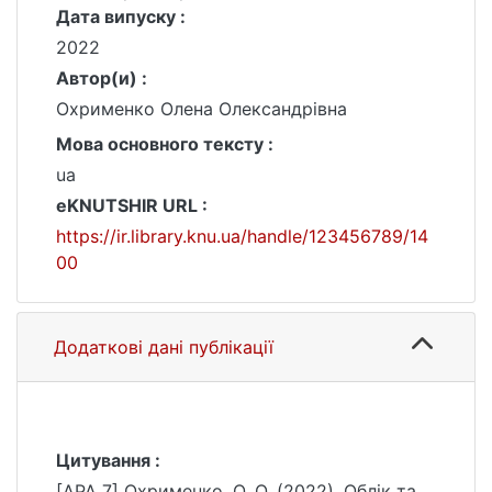
Дата випуску :
2022
Автор(и) :
Охрименко Олена Олександрівна
Мова основного тексту :
ua
eKNUTSHIR URL :
https://ir.library.knu.ua/handle/123456789/14
00
Додаткові дані публікації
Цитування :
[APA 7] Охрименко, О. О. (2022). Облік та