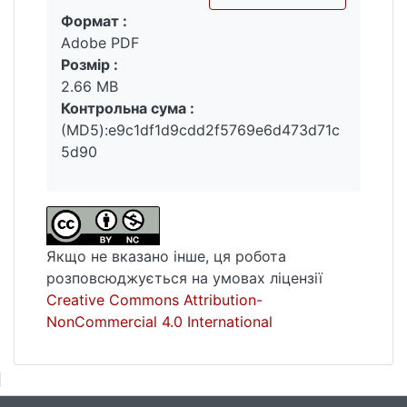
Формат :
Вантажиться...
Adobe PDF
Розмір :
2.66 MB
Контрольна сума :
(MD5):e9c1df1d9cdd2f5769e6d473d71c
5d90
Якщо не вказано інше, ця робота
розповсюджується на умовах ліцензії
Creative Commons Attribution-
NonCommercial 4.0 International