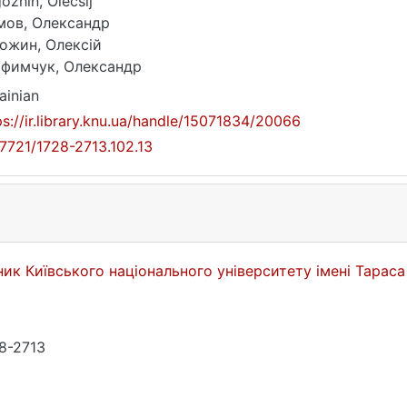
ozhin, Оleсsij
мов, Олександр
ожин, Олексій
фимчук, Олександр
ainian
ps://ir.library.knu.ua/handle/15071834/20066
17721/1728-2713.102.13
ник Київського національного університету імені Тарас
8-2713