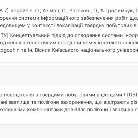
A 7] Rogozhin, О., Азімов, О., Рогожин, О., & Трофимчук,
орення системи інформаційного забезпечення робіт що
едовищем у контексті локалізації твердих побутових ві
іонального університету імені Тараса Шевченка. Геологія
ТУ] Концептуальний підхід до створення системи інфо
ps://doi.org/10.17721/1728-2713.102.13
одження з геологічним середовищем у контексті локаліз
Rogozhin та ін. Вісник Київського національного універс
логія. 2023. Т. 3, № 102. С. 94—101. DOI: 10.17721/1728-27
07.2026).
 до поводження з твердими побутовими відходами (ТПВ
новані звалища та полігони захоронення, що відіграють р
авколишніми компонентами довкілля полігони і звалища
ьки власне відходи видаляються до геологічного середо
геологічна підсистема, яка може бути відображена ві
ням (цільовим). Концептуально запропоновано методи