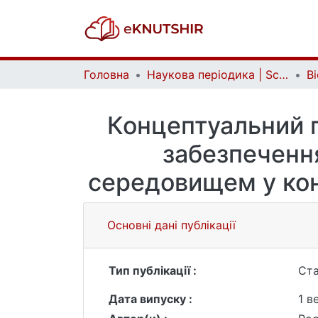
Головна
Наукова періодика | Scientific periodicals
Концептуальний п
забезпеченн
середовищем у конт
Основні дані публікації
Тип публікації :
Ста
Дата випуску :
1 в