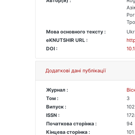
Автор(и) :
Rog
Азі
Рог
Тро
Мова основного тексту :
Ukr
eKNUTSHIR URL :
htt
DOI :
10.
Додаткові дані публікації
Журнал :
Віс
Том :
3
Випуск :
102
ISSN :
172
Початкова сторінка :
94
Кінцева сторінка :
101