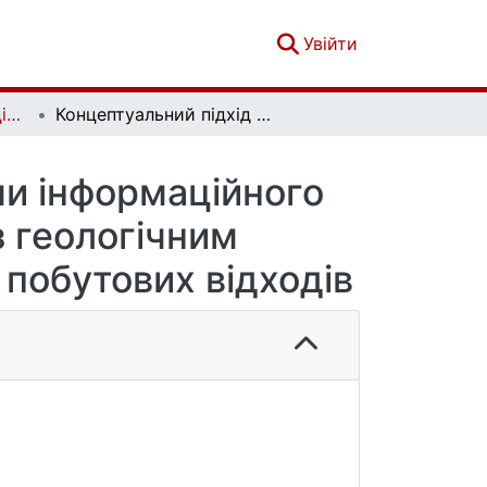
(current)
Увійти
Вісник Київського національного університету імені Тараса Шевченка. Геологія. 3(102)
Концептуальний підхід до створення системи інформаційного забезпечення робіт щодо поводження з геологічним середовищем у контексті локалізації твердих побутових відходів
ми інформаційного
 геологічним
 побутових відходів