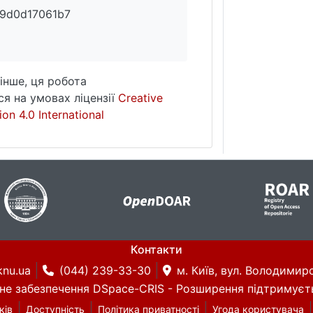
9d0d17061b7
інше, ця робота
я на умовах ліцензії
Creative
on 4.0 International
Контакти
knu.ua
(044) 239-33-30
м. Київ, вул. Володимирс
не забезпечення DSpace-CRIS
- Розширення підтримуєт
ків
Доступність
Політика приватності
Угода користувача