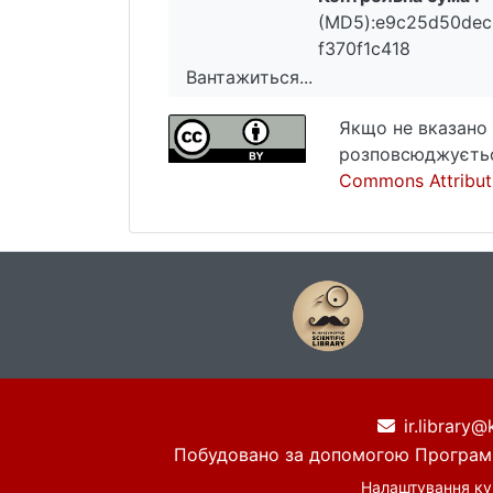
(MD5):e9c25d50dec
f370f1c418
Вантажиться...
Вантажиться...
Якщо не вказано 
розповсюджуєтьс
Commons Attributi
ir.library@
Побудовано за допомогою
Програм
Налаштування ку