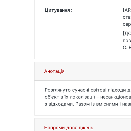
Цитування :
[AP
ств
сер
нац
[ДС
htt
пов
О. 
Гео
25.
Анотація
Розглянуто сучасні світові підходи
об'єктів їх локалізації – несанкціо
з відходами. Разом із вмісними і н
техно(антропо)генну систему. Оскіл
системи розглядається техногенно-
або ж інфогеофреймом за призначен
Напрями досліджень