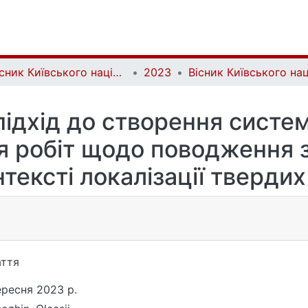
Вісник Київського національного університету імені Тараса Шевченка. Геологія | Visnyk of Taras Shevchenko National University of Kyiv. Geology
2023
ідхід до створення систе
я робіт щодо поводження з
ексті локалізації твердих
ття
ересня 2023 р.