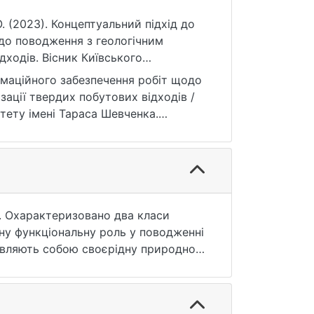
 О. (2023). Концептуальний підхід до
до поводження з геологічним
дходів. Вісник Київського
, 3(102), 94–101.
рмаційного забезпечення робіт щодо
ації твердих побутових відходів /
итету імені Тараса Шевченка.
13.102.13 (дата звернення:
). Охарактеризовано два класи
ізну функціональну роль у поводженні
 являють собою своєрідну природно-
вища (ГС), то в рамках загалом цієї
дповідною функціональною моделлю
чний комплекс інформаційного