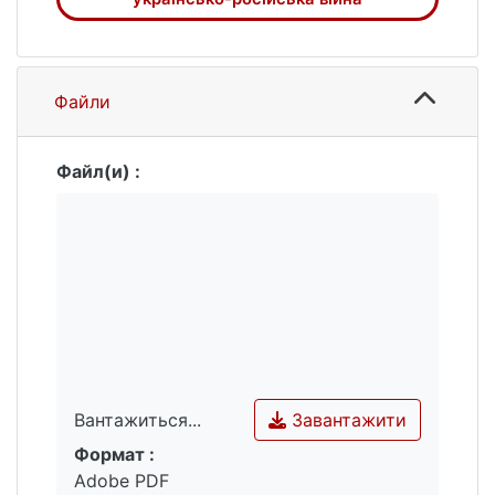
climate neutrality.
Файли
Файл(и) :
Завантажити
Вантажиться...
Формат :
Вантажиться...
Adobe PDF