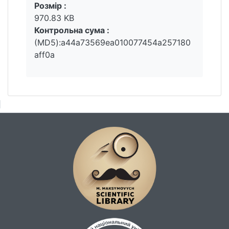
Розмір :
970.83 KB
Контрольна сума :
(MD5):a44a73569ea010077454a257180
aff0a