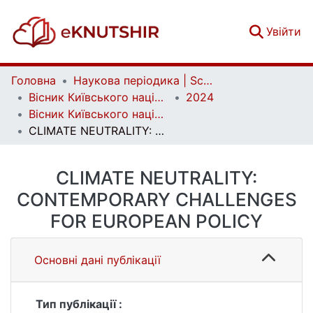
(c
Увійти
Головна
Наукова періодика | Scientific periodicals
Вісник Київського національного університету імені Тараса Шевченка. Міжнародні відносини | Bulletin of the Taras Shevchenko National University of Kyiv. International Relations
2024
Вісник Київського національного університету імені Тараса Шевченка. Міжнародні відносини. Вип. 1 (58)
CLIMATE NEUTRALITY: CONTEMPORARY CHALLENGES FOR EUROPEAN POLICY
CLIMATE NEUTRALITY:
CONTEMPORARY CHALLENGES
FOR EUROPEAN POLICY
Основні дані публікації
Тип публікації :