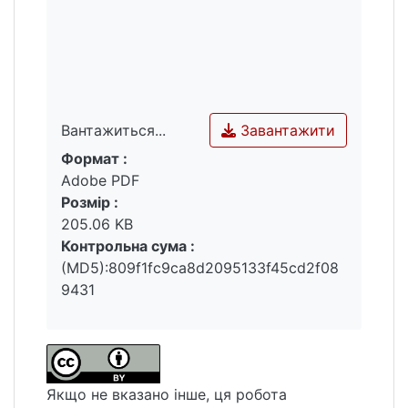
Завантажити
Вантажиться...
Формат :
Вантажиться...
Adobe PDF
Розмір :
205.06 KB
Контрольна сума :
(MD5):809f1fc9ca8d2095133f45cd2f08
9431
Якщо не вказано інше, ця робота