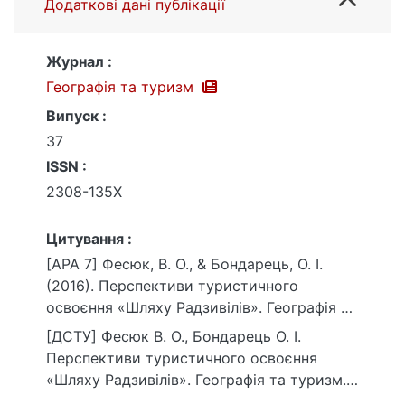
Додаткові дані публікації
Журнал :
Географія та туризм
Випуск :
37
ISSN :
2308-135X
Цитування :
[APA 7] Фесюк, В. О., & Бондарець, О. І.
(2016). Перспективи туристичного
освоєння «Шляху Радзивілів». Географія та
туризм, (37).
[ДСТУ] Фесюк В. О., Бондарець О. І.
https://ir.library.knu.ua/handle/15071834/267
Перспективи туристичного освоєння
44
«Шляху Радзивілів». Географія та туризм.
2016. № 37. URL: