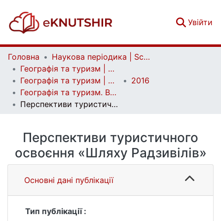
(c
Увійти
Головна
Наукова періодика | Scientific periodicals
Географія та туризм | Geography and tourism
Географія та туризм | Geography and tourism
2016
Географія та туризм. Випуск 37
Перспективи туристичного освоєння «Шляху Радзивілів»
Перспективи туристичного
освоєння «Шляху Радзивілів»
Основні дані публікації
Тип публікації :