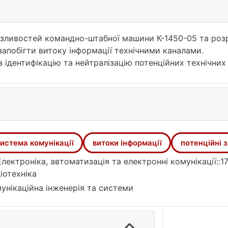
разливостей командно-штабної машини К-1450-05 та роз
запобігти витоку інформації технічними каналами.
 ідентифікацію та нейтралізацію потенційних технічних 
пливу.
 аналіз існуючих захисних механізмів машини, оцінено 
аткові технічні та програмні заходи для підвищення рі
ративні аспекти безпеки, інтеграцію сучасних технологі
истема комунікації
витоки інформації
потенційні 
рена система включає рішення для блокування технічних
иву (далі СВ, для електромагнітних сигналів – ЕМІ) та р
Електроніка, автоматизація та електронні комунікації::1
 Ідентифіковано критичні слабкі місця в системах кому
іотехніка
унікаційна інженерія та системи