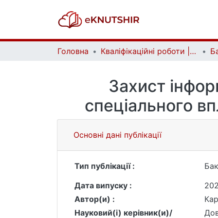
Головна
Кваліфікаційні роботи | Qualifying works
Захист інфор
спеціального в
Основні дані публікації
Тип публікації :
Бак
Дата випуску :
20
Автор(и) :
Кар
Науковий(і) керівник(и)/
Дов