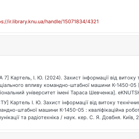
ps://ir.library.knu.ua/handle/15071834/4321
A 7] Картель, І. Ю. (2024). Захист інформації від виток
ціального впливу командно-штабної машини К-1450-05 
іональний університет імені Тараса Шевченка]. eKNUTSH
ps://ir.library.knu.ua/handle/15071834/4321
ТУ] Картель І. Ю. Захист інформації від витоку технічн
андно-штабної машини К-1450-05 : кваліфікаційна робот
унікації та радіотехніка / наук. кер. С. Я. Довбня. Київ, 
ps://ir.library.knu.ua/handle/15071834/4321 (дата звернення