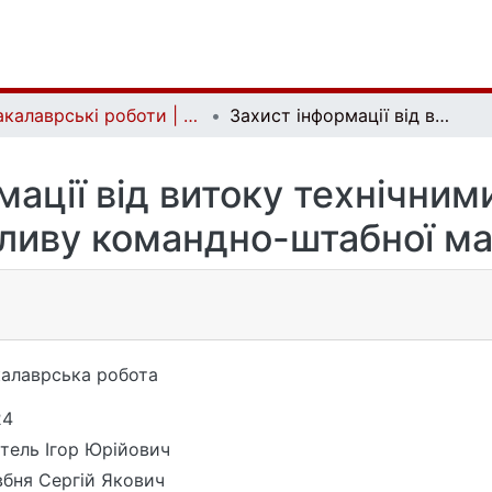
Бакалаврські роботи | Bachelor theses
Захист інформації від витоку технічними каналами та спеціального впливу командно-штабної машини К-1450-05
мації від витоку технічним
пливу командно-штабної м
алаврська робота
24
тель Ігор Юрійович
бня Сергій Якович