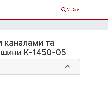
(current)
Увійти
и каналами та
ашини К-1450-05