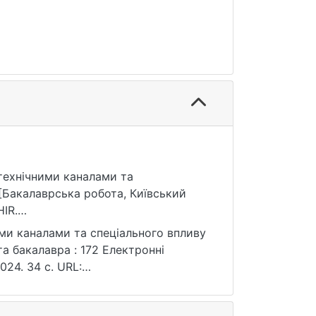
у технічними каналами та
[Бакалаврська робота, Київський
IR.
ими каналами та спеціального впливу
а бакалавра : 172 Електронні
2024. 34 с. URL:
: 25.07.2026).