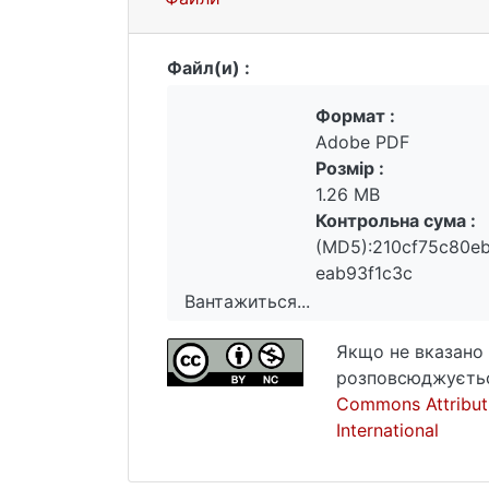
Файл(и) :
Формат :
Adobe PDF
Розмір :
1.26 MB
Контрольна сума :
(MD5):210cf75c80e
eab93f1c3c
Вантажиться...
Вантажиться...
Якщо не вказано 
розповсюджуєтьс
Commons Attribut
International