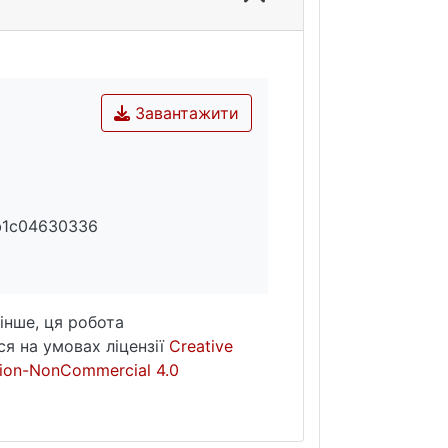
Завантажити
b1c04630336
інше, ця робота
я на умовах ліцензії
Creative
ion-NonCommercial 4.0