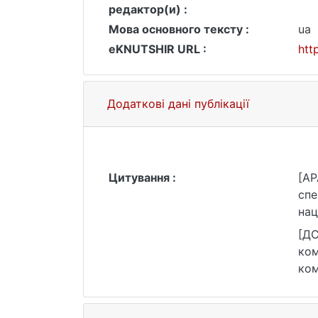
редактор(и) :
Мова основного тексту :
ua
eKNUTSHIR URL :
htt
Додаткові дані публікації
Цитування :
[AP
спе
нац
htt
[ДС
ком
ком
htt