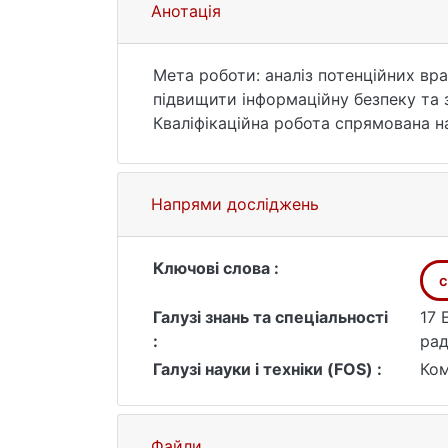
Анотація
Мета роботи: аналіз потенційних в
підвищити інформаційну безпеку та 
Кваліфікаційна робота спрямована на
зниження ризиків від спеціального в
У рамках дослідження було проведено
обладнання, а також розроблено дод
Напрями досліджень
охоплювало фізичні, технічні та опе
моніторингу.
Основні досягнення:
Ключові слова :
с
Розробка рекомедацій захисту: Ство
ТКВІ), захисту від спеціального впл
Галузі знань та спеціальності
17 
Виявлення та усунення вразливостей:
:
рад
розроблено методи їх нейтралізації.
Галузі науки і техніки (FOS) :
Ком
Файли