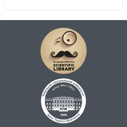
визначення кількісних параметрів
сейсмічної небезпеки на досліджуваних
будівельних і експлуатаційних
майданчиках, що є необхідним для
розробки ефективних заходів із
забезпечення сейсмостійкості
проектованих і наявних об'єктів.