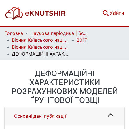
(c
Увійти
Головна
Наукова періодика | Scientific periodicals
Вісник Київського національного університету імені Тараса Шевченка. Геологія | Visnyk of Taras Shevchenko National University of Kyiv. Geology
2017
Вісник Київського національного університету імені Тараса Шевченка. Геологія. 3(78)
ДЕФОРМАЦІЙНІ ХАРАКТЕРИСТИКИ РОЗРАХУНКОВИХ МОДЕЛЕЙ ҐРУНТОВОЇ ТОВЩІ
ДЕФОРМАЦІЙНІ
ХАРАКТЕРИСТИКИ
РОЗРАХУНКОВИХ МОДЕЛЕЙ
ҐРУНТОВОЇ ТОВЩІ
Основні дані публікації