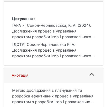
Цитування :
[APA 7] Сокол-Черніловська, К. А. (2024).
Дослідження процесів управління
проектом розробки ігор і розважального
програмного забезпечення [Магістерська
[ДСТУ] Сокол-Черніловська К. А.
робота, Київський національний
Дослідження процесів управління
університет імені Тараса Шевченка].
проектом розробки ігор і розважального
eKNUTSHIR.
програмного забезпечення : кваліфікаційна
https://ir.library.knu.ua/handle/15071834/1115
робота магістра : 12 Інформаційні
технології / наук. кер. В. В. Морозов. Київ,
Анотація
2024. 118 с. URL:
https://ir.library.knu.ua/handle/15071834/1115
(дата звернення: 25.07.2026).
Метою дослідження є планування та
розробка ефективних процесів управління
проєктом з розробки ігор і розважального