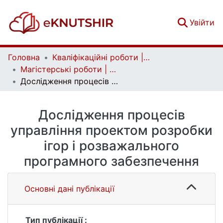
(c
Увійти
Головна
Кваліфікаційні роботи | Qualifying works
Магістерські роботи | Master's theses
Дослідження процесів управління проектом розробки ігор і розважального програмного забезпечення
Дослідження процесів
управління проектом розробки
ігор і розважального
програмного забезпечення
Основні дані публікації
Тип публікації :