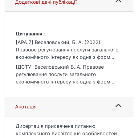
Додаткові дані публікації
Цитування :
[APA 7] Веселовський, Б. А. (2022).
Правове регулювання послуги загального
економічного інтересу як одна з форм
сумісної державної допомоги в ЄС та в
[ДСТУ] Веселовський Б. А. Правове
Україні [Дис. д-ра філос. наук, Київський
регулювання послуги загального
національний університет імені Тараса
економічного інтересу як одна з форм
Шевченка]. eKNUTSHIR.
сумісної державної допомоги в ЄС та в
https://ir.library.knu.ua/handle/123456789/21
Україні : дис. … д-ра філос. наук : 29
85
Міжнародні відносини. Київ, 2022. 175 с.
Анотація
URL:
https://ir.library.knu.ua/handle/123456789/21
85 (дата звернення: 25.07.2026).
Дисертація присвячена питанню
комплексного висвітлення особливостей