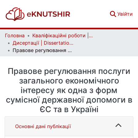
(c
Увійти
Головна
Кваліфікаційні роботи | Qualifying works
Дисертації | Dissertations
Правове регулювання послуги загального економічного інтересу як одна з форм сумісної державної допомоги в ЄС та в Україні
Правове регулювання послуги
загального економічного
інтересу як одна з форм
сумісної державної допомоги в
ЄС та в Україні
Основні дані публікації