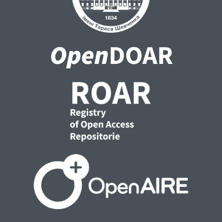
становлення інституту послуг загального
економічного інтересу (ПЗЕІ) в українській
правовій традиції під впливом
євроінтеграційних стратегічних дій.
Однією з таких дій є гармонізація
законодавства України з законодавством
Європейського Союзу. Нормативізація
ПЗЕІ в контексті чергової «правової
новизни» для України як державної
допомоги в рамках законодавства про
конкуренцію змінила існуючі підходи до
розподілу вже відомих субсидій та
грантів. Набір нових правил змусив
державну владу дотримуватися чітких
правил, недотримання яких загрожує
реальними санкціями.
У ході дослідження з’ясувалося, що
інститут ПЗЕІ вже знайшов своє
відображення та практику в українській