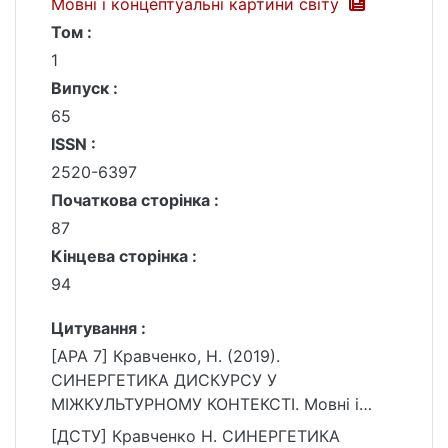
Мовні і концептуальні картини світу
Том :
1
Випуск :
65
ISSN :
2520-6397
Початкова сторінка :
87
Кінцева сторінка :
94
Цитування :
[APA 7] Кравченко, Н. (2019).
СИНЕРГЕТИКА ДИСКУРСУ У
МІЖКУЛЬТУРНОМУ КОНТЕКСТІ. Мовні і
концептуальні картини світу, 1(65), 87–94.
[ДСТУ] Кравченко Н. СИНЕРГЕТИКА