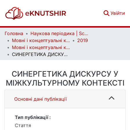
(c
Увійти
Головна
Наукова періодика | Scientific periodicals
Мовні і концептуальні картини світу | Linguistic and conceptual worldviews
2019
Мовні і концептуальні картини світу. Вип. 1 (65)
СИНЕРГЕТИКА ДИСКУРСУ У МІЖКУЛЬТУРНОМУ КОНТЕКСТІ
СИНЕРГЕТИКА ДИСКУРСУ У
МІЖКУЛЬТУРНОМУ КОНТЕКСТІ
Основні дані публікації
Тип публікації :
Стаття