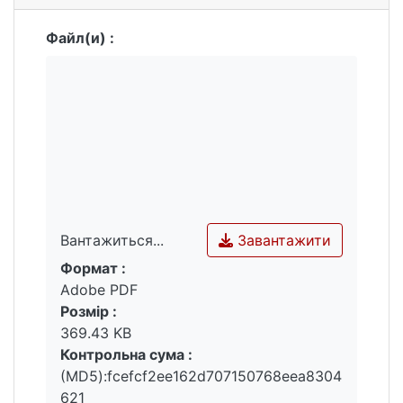
Файл(и) :
Завантажити
Вантажиться...
Формат :
Вантажиться...
Adobe PDF
Розмір :
369.43 KB
Контрольна сума :
(MD5):fcefcf2ee162d707150768eea8304
621