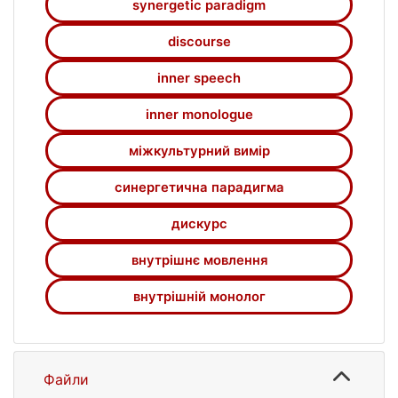
synergetic paradigm
національних цінностей і особливостей
спілкування носіїв германських мов
discourse
сприяють розумінню специфіки пізнання
inner speech
їхнього культурного середовища.
inner monologue
міжкультурний вимір
синергетична парадигма
дискурс
внутрішнє мовлення
внутрішній монолог
Файли