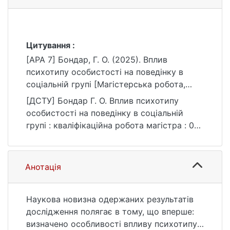
Цитування :
[APA 7] Бондар, Г. О. (2025). Вплив
психотипу особистості на поведінку в
соціальній групі [Магістерська робота,
Київський національний університет імені
[ДСТУ] Бондар Г. О. Вплив психотипу
Тараса Шевченка]. eKNUTSHIR.
особистості на поведінку в соціальній
https://ir.library.knu.ua/handle/15071834/1004
групі : кваліфікаційна робота магістра : 05
6
Соціальні та поведінкові науки / наук. кер.
О. Д. Павлюк. Київ, 2025. 130 с. URL:
https://ir.library.knu.ua/handle/15071834/1004
Анотація
6 (дата звернення: 25.07.2026).
Наукова новизна одержаних результатів
дослідження полягає в тому, що вперше:
визначено особливості впливу психотипу