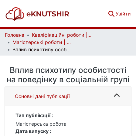
(c
Увійти
Головна
Кваліфікаційні роботи | Qualifying works
Магістерські роботи | Master's theses
Вплив психотипу особистості на поведінку в соціальній групі
Вплив психотипу особистості
на поведінку в соціальній групі
Основні дані публікації
Тип публікації :
Магістерська робота
Дата випуску :