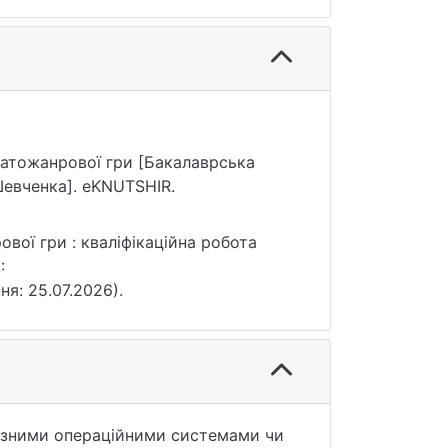
гатожанрової гри [Бакалаврська
Шевченка]. eKNUTSHIR.
вої гри : кваліфікаційна робота
:
ня: 25.07.2026).
різними операційними системами чи