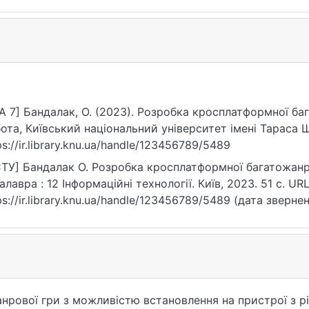
A 7] Бандалак, О. (2023). Розробка кросплатформної ба
ота, Київський національний університет імені Тараса 
ps://ir.library.knu.ua/handle/123456789/5489
ТУ] Бандалак О. Розробка кросплатформної багатожанро
алавра : 12 Інформаційні технології. Київ, 2023. 51 с. URL
ps://ir.library.knu.ua/handle/123456789/5489 (дата звернен
нрової гри з можливістю встановлення на пристрої з 