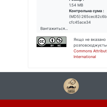
1.54 MB
Контрольна сума :
(MD5):265cec82c6b
cfc45ace34
Вантажиться...
Вантажиться...
Якщо не вказано 
розповсюджуєтьс
Commons Attribut
International