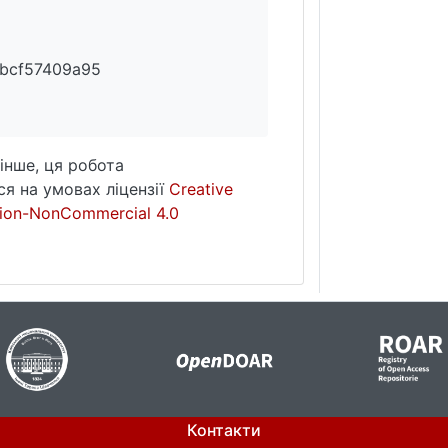
bcf57409a95
інше, ця робота
я на умовах ліцензії
Creative
ion-NonCommercial 4.0
Контакти