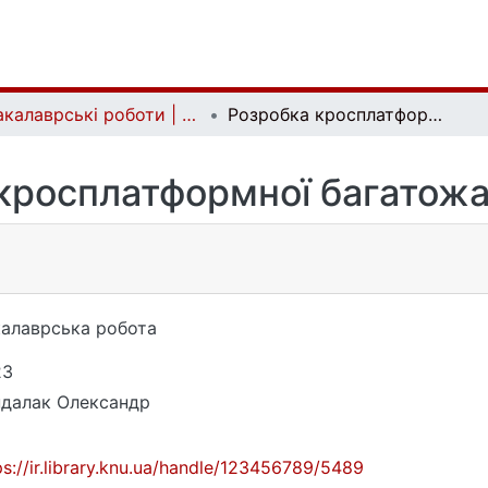
Бакалаврські роботи | Bachelor theses
Розробка кросплатформної багатожанрової гри
кросплатформної багатожа
алаврська робота
23
далак Олександр
ps://ir.library.knu.ua/handle/123456789/5489