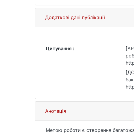
Додаткові дані публікації
Цитування :
[AP
роб
htt
[ДС
бак
htt
Анотація
Метою роботи є створення багатожа