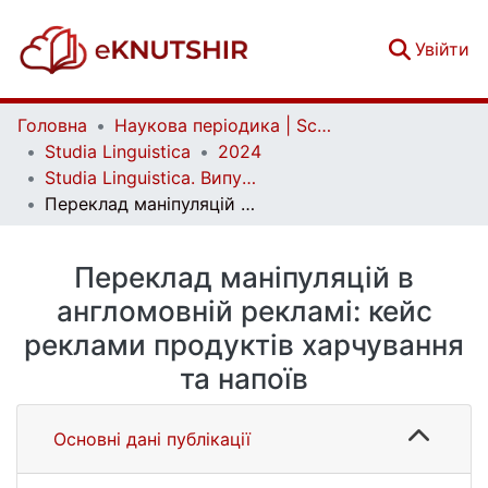
(c
Увійти
Головна
Наукова періодика | Scientific periodicals
Studia Linguistica
2024
Studia Linguistica. Випуск 25
Переклад маніпуляцій в англомовній рекламі: кейс реклами продуктів харчування та напоїв
Переклад маніпуляцій в
англомовній рекламі: кейс
реклами продуктів харчування
та напоїв
Основні дані публікації