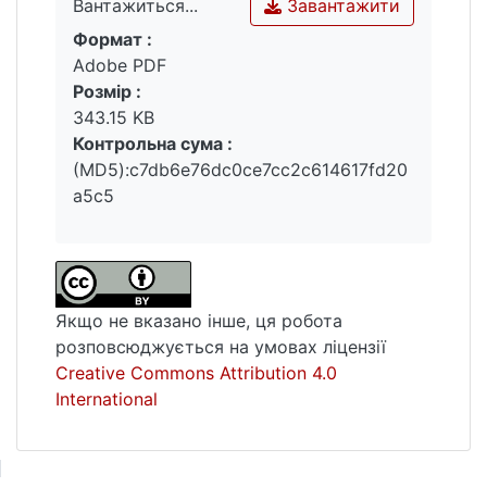
Завантажити
Вантажиться...
Формат :
Вантажиться...
Adobe PDF
Розмір :
343.15 KB
Контрольна сума :
(MD5):c7db6e76dc0ce7cc2c614617fd20
a5c5
Якщо не вказано інше, ця робота
розповсюджується на умовах ліцензії
Creative Commons Attribution 4.0
International