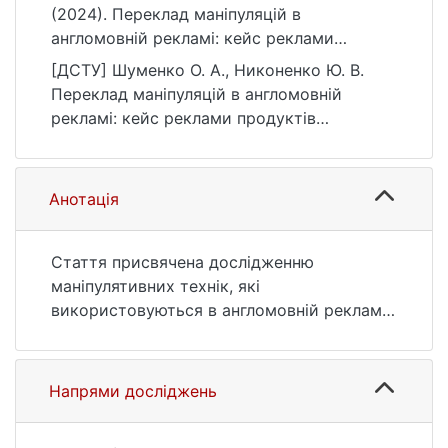
(2024). Переклад маніпуляцій в
англомовній рекламі: кейс реклами
продуктів харчування та напоїв. Studia
[ДСТУ] Шуменко О. А., Никоненко Ю. В.
Linguistica, (25), 186–195.
Переклад маніпуляцій в англомовній
https://doi.org/10.17721/StudLing2024.25.186
рекламі: кейс реклами продуктів
-195
харчування та напоїв. Studia Linguistica.
2024. № 25. С. 186—195. DOI:
10.17721/StudLing2024.25.186-195 (дата
Анотація
звернення: 25.07.2026).
Стаття присвячена дослідженню
маніпулятивних технік, які
використовуються в англомовній рекламі
харчових продуктів та напоїв, та їх
перекладу. Автори розглядають
маніпуляцію як психологічний вплив, який
Напрями досліджень
спонукає споживачів до дій, що можуть не
відповідати їхнім істинним бажанням. Вони