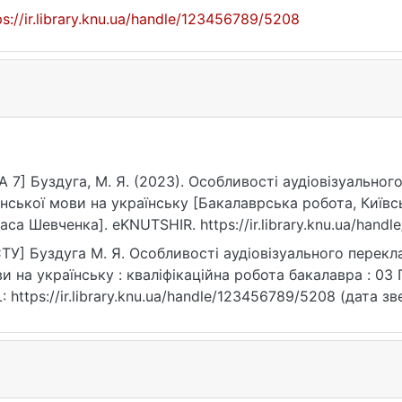
ps://ir.library.knu.ua/handle/123456789/5208
A 7] Буздуга, М. Я. (2023). Особливості аудіовізуальног
нської мови на українську [Бакалаврська робота, Київс
аса Шевченка]. eKNUTSHIR. https://ir.library.knu.ua/hand
ТУ] Буздуга М. Я. Особливості аудіовізуального перекла
и на українську : кваліфікаційна робота бакалавра : 03 Г
: https://ir.library.knu.ua/handle/123456789/5208 (дата зв