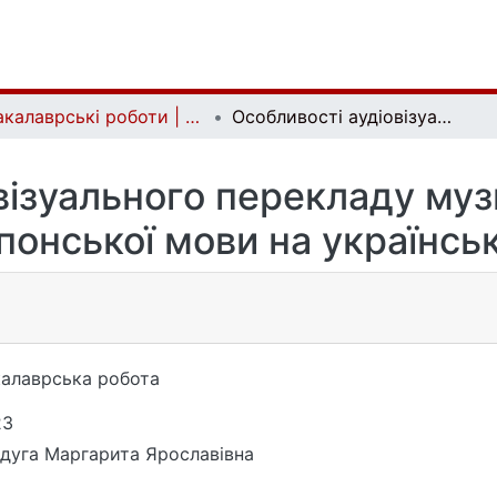
Бакалаврські роботи | Bachelor theses
Особливості аудіовізуального перекладу музичних відеокліпів з японської мови на українську
візуального перекладу музи
понської мови на українсь
алаврська робота
23
дуга Маргарита Ярославівна