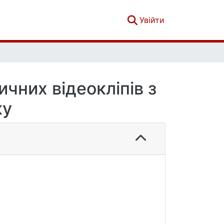
(current)
Увійти
чних відеокліпів з
ку