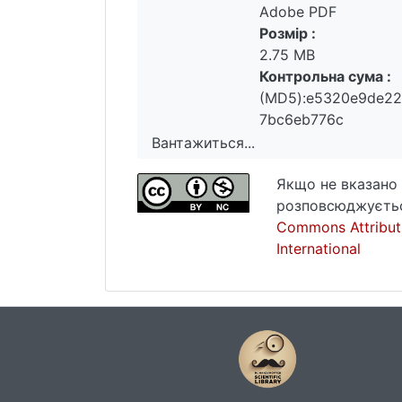
Adobe PDF
Розмір :
2.75 MB
Контрольна сума :
(MD5):e5320e9de22
7bc6eb776c
Вантажиться...
Вантажиться...
Якщо не вказано 
розповсюджуєтьс
Commons Attribut
International