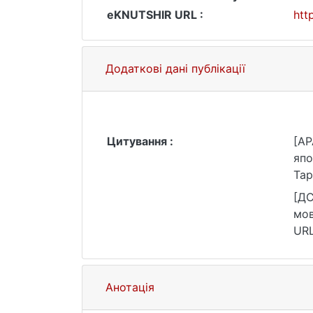
eKNUTSHIR URL :
htt
Додаткові дані публікації
Цитування :
[AP
япо
Тар
[ДС
мов
URL
Анотація