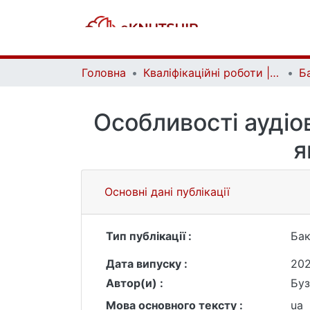
Головна
Кваліфікаційні роботи | Qualifying works
Особливості аудіо
я
Основні дані публікації
Тип публікації :
Бак
Дата випуску :
20
Автор(и) :
Буз
Мова основного тексту :
ua