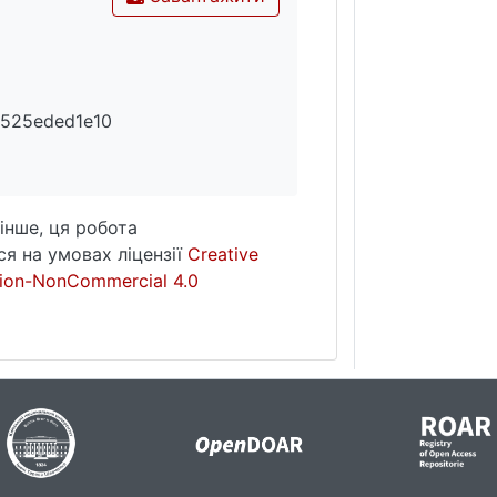
525eded1e10
інше, ця робота
я на умовах ліцензії
Creative
ion-NonCommercial 4.0