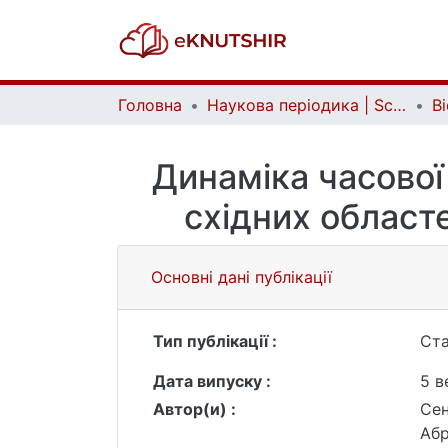
Головна
Наукова періодика | Scientific periodicals
Динаміка часової
східних областе
Основні дані публікації
Тип публікації :
Ста
Дата випуску :
5 в
Автор(и) :
Сен
Абр