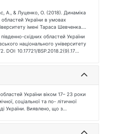
ас, А., & Луценко, О. (2018). Динаміка
 областей України в умовах
іверситету імені Тараса Шевченка.
).17
південно-східних областей України
иївського національного університету
. DOI: 10.17721/BSP.2018.2(9).17
бластей України віком 17– 23 роки
ї, соціальної та по- літичної
ді України. Виявлено, що з
омість зростає вираження часових