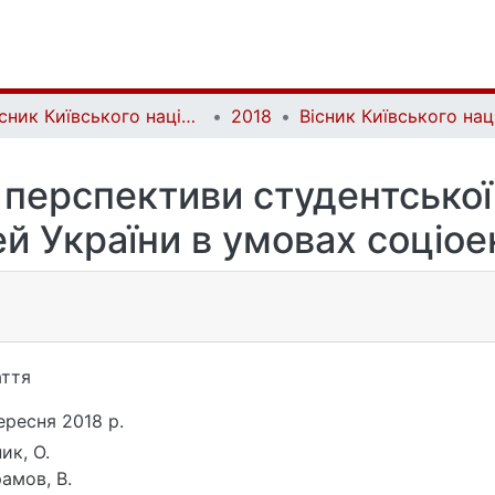
Вісник Київського національного університету імені Тараса Шевченка. Психологія | Bulletin of Taras Shevchenko National University of Kyiv. Psychology
2018
 перспективи студентськоі
й України в умовах соціо
ття
ересня 2018 р.
ик, О.
амов, В.