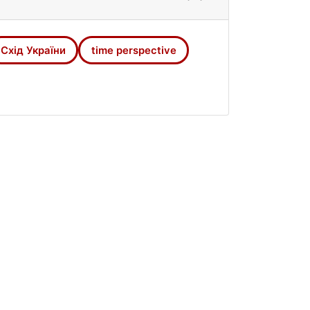
Схід України
time perspective