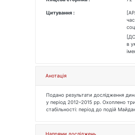
Цитування :
[AP
час
соц
Пси
[ДС
в у
іме
(да
Анотація
Подано результати дослідження динам
у період 2012–2015 рр. Охоплено три 
стабільності: період до подій Майда
військовим конфліктом на Сході кр
орієнтацій на негативне минуле і фа
Напрями досліджень