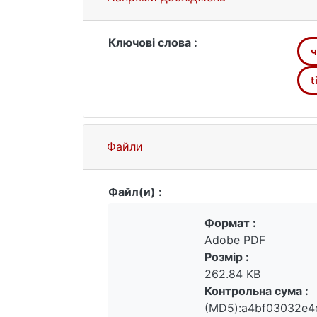
Ключові слова :
ч
t
Файли
Файл(и) :
Формат :
Adobe PDF
Розмір :
262.84 KB
Контрольна сума :
(MD5):a4bf03032e4