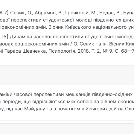
A 7] Сеник, О., Абрамов, В., Гречкосій, М., Бедан, В., Бун
ової перспективи студентської молоді південно-східних
іоекономічних змін. Вісник Київського національного ун
хологія, 2(9), 68–72. https://doi.org/10.17721/BSP.2018.2(9
ТУ] Динаміка часової перспективи студентської молоді 
мовах соціоекономічних змін / О. Сеник та ін. Вісник К
ні Тараса Шевченка. Психологія. 2018. Т. 2, № 9. С. 68—72
та звернення: 25.07.2026).
іки часової перспективи мешканців південно-східних о
періоди, що відрізняються між собою за рівнем економічно
ну, під час Майдану та з початком військових дій на Схо
аїни звужується часова перспектива майбутнього, нат
талістичне теперішнє.