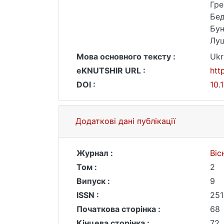
Гре
Бед
Бун
Луц
Мова основного тексту :
Ukr
eKNUTSHIR URL :
htt
DOI :
10.
Додаткові дані публікації
Журнал :
Віс
Том :
2
Випуск :
9
ISSN :
251
Початкова сторінка :
68
Кінцева сторінка :
72