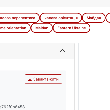
асова перспектива
часова орієнтація
Майдан
ime orientation
Maidan
Eastern Ukraine
Завантажити
e762f0b6458