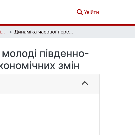
(current)
Увійти
Вісник Київського національного університету імені Тараса Шевченка. Психологія. Вип. 2 (9)
Динаміка часової перспективи студентської молоді південно-східних областей України в умовах соціоекономічних змін
̈ молоді південно-
економічних змін