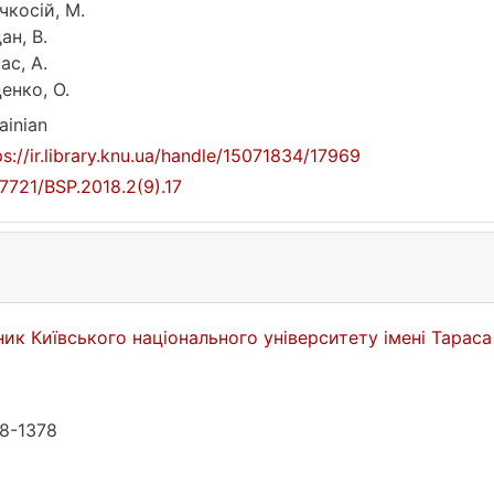
чкосій, М.
ан, В.
ас, А.
енко, О.
ainian
ps://ir.library.knu.ua/handle/15071834/17969
17721/BSP.2018.2(9).17
ник Київського національного університету імені Тарас
8-1378