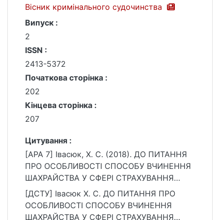
Вісник кримінального судочинства
Випуск :
2
ISSN :
2413-5372
Початкова сторінка :
202
Кінцева сторінка :
207
Цитування :
[APA 7] Івасюк, Х. С. (2018). ДО ПИТАННЯ
ПРО ОСОБЛИВОСТІ СПОСОБУ ВЧИНЕННЯ
ШАХРАЙСТВА У СФЕРІ СТРАХУВАННЯ
МАЙНА. Вісник кримінального
[ДСТУ] Івасюк Х. С. ДО ПИТАННЯ ПРО
судочинства, (2), 202–207.
ОСОБЛИВОСТІ СПОСОБУ ВЧИНЕННЯ
https://ir.library.knu.ua/handle/15071834/239
ШАХРАЙСТВА У СФЕРІ СТРАХУВАННЯ