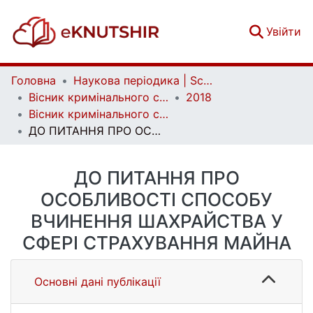
(c
Увійти
Головна
Наукова періодика | Scientific periodicals
Вісник кримінального судочинства | Herald of criminal justice
2018
Вісник кримінального судочинства. № 2
ДО ПИТАННЯ ПРО ОСОБЛИВОСТІ СПОСОБУ ВЧИНЕННЯ ШАХРАЙСТВА У СФЕРІ СТРАХУВАННЯ МАЙНА
ДО ПИТАННЯ ПРО
ОСОБЛИВОСТІ СПОСОБУ
ВЧИНЕННЯ ШАХРАЙСТВА У
СФЕРІ СТРАХУВАННЯ МАЙНА
Основні дані публікації