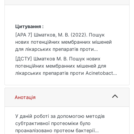
Цитування :
[APA 7] Шматков, М. В. (2022). Пошук
нових потенційних мембранних мішеней
для лікарських препаратів проти
Acinetobacter baumannii ATCC 19606
[ДСТУ] Шматков М. В. Пошук нових
методами субтрактивної протеоміки
потенційних мембранних мішеней для
[Бакалаврська робота, Київський
лікарських препаратів проти Acinetobacter
національний університет імені Тараса
baumannii ATCC 19606 методами
Шевченка]. eKNUTSHIR.
субтрактивної протеоміки : кваліфікаційна
https://ir.library.knu.ua/handle/123456789/15
робота бакалавра : 09 Біологія. Київ, 2022.
Анотація
56
46 с. URL:
https://ir.library.knu.ua/handle/123456789/15
56 (дата звернення: 25.07.2026).
У даній роботі за допомогою методів
субтрактивної протеоміки було
проаналізовано протеом бактерії