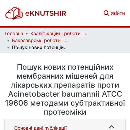
(c
Увійти
Головна
Кваліфікаційні роботи | Qualifying works
Бакалаврські роботи | Bachelor theses
Пошук нових потенційних мембранних мішеней для лікарських препаратів проти Acinetobacter baumannii ATCC 19606 методами субтрактивної протеоміки
Пошук нових потенційних
мембранних мішеней для
лікарських препаратів проти
Acinetobacter baumannii ATCC
19606 методами субтрактивної
протеоміки
Основні дані публікації