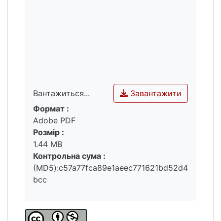
Завантажити
Вантажиться...
Формат :
Вантажиться...
Adobe PDF
Розмір :
1.44 MB
Контрольна сума :
(MD5):c57a77fca89e1aeec771621bd52d4
bcc