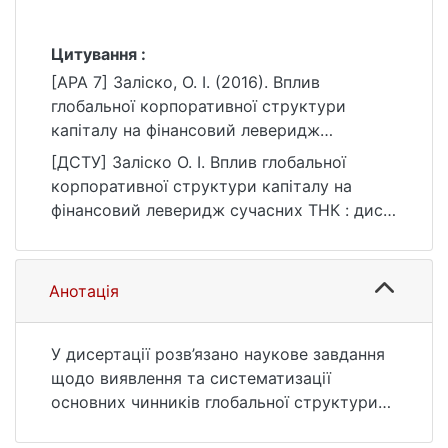
Цитування :
[APA 7] Заліско, О. І. (2016). Вплив
глобальної корпоративної структури
капіталу на фінансовий леверидж
сучасних ТНК [Дис. канд. екон. наук,
[ДСТУ] Заліско О. І. Вплив глобальної
Київський національний університет імені
корпоративної структури капіталу на
Тараса Шевченка]. eKNUTSHIR.
фінансовий леверидж сучасних ТНК : дис.
https://ir.library.knu.ua/handle/123456789/43
… канд. екон. наук : 05 Соціальні та
07
поведінкові науки. Київ, 2016. 285 с. URL:
https://ir.library.knu.ua/handle/123456789/43
Анотація
07 (дата звернення: 25.07.2026).
У дисертації розв’язано наукове завдання
щодо виявлення та систематизації
основних чинників глобальної структури
капіталу ТНК у сучасних умовах,