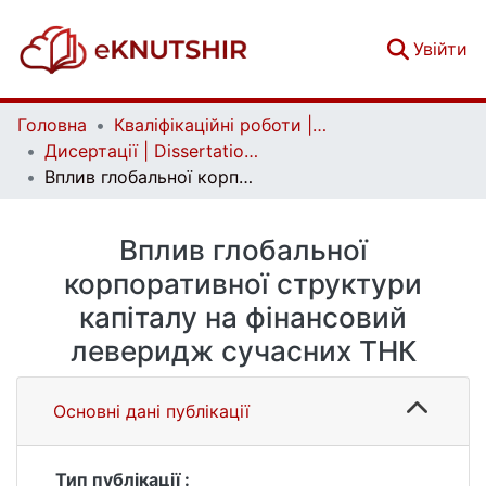
(c
Увійти
Головна
Кваліфікаційні роботи | Qualifying works
Дисертації | Dissertations
Вплив глобальної корпоративної структури капіталу на фінансовий леверидж сучасних ТНК
Вплив глобальної
корпоративної структури
капіталу на фінансовий
леверидж сучасних ТНК
Основні дані публікації
Тип публікації :