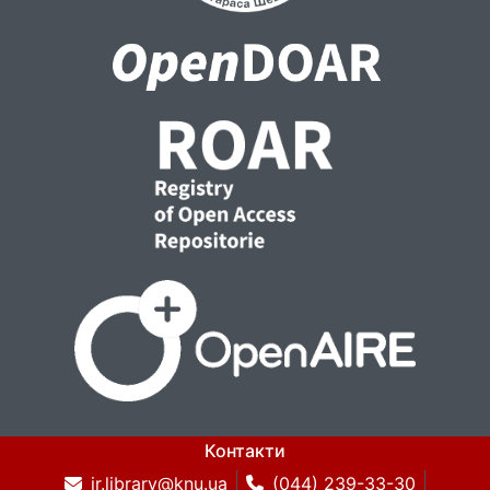
Ключові слова: власний капітал ТНК,
залучений капітал ТНК, глобальна
корпоративна структура капіталу,
транскордонний фінансовий леверидж,
чинники глобальної корпоративної
структури капіталу, схильність до
інвестування в акції, модель
транскордонного фінансового левериджу,
кластерний аналіз.
Контакти
ir.library@knu.ua
(044) 239-33-30