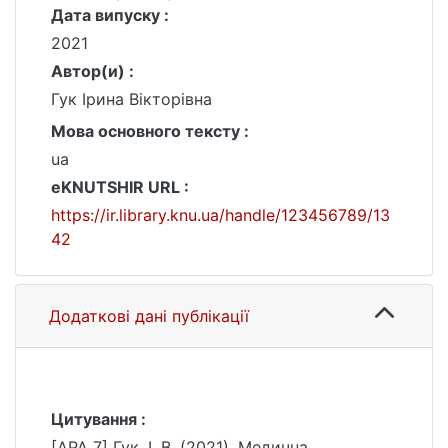
Дата випуску :
2021
Автор(и) :
Гук Ірина Вікторівна
Мова основного тексту :
ua
eKNUTSHIR URL :
https://ir.library.knu.ua/handle/123456789/13
42
Додаткові дані публікації
Цитування :
[APA 7] Гук, І. В. (2021). Медична