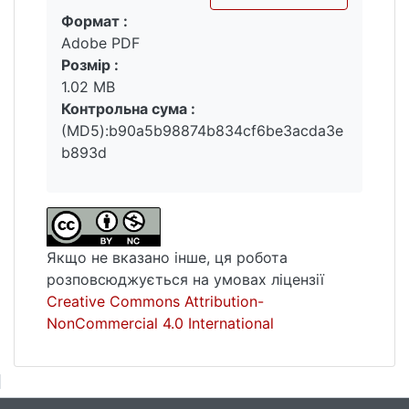
Формат :
Вантажиться...
Adobe PDF
Розмір :
1.02 MB
Контрольна сума :
(MD5):b90a5b98874b834cf6be3acda3e
b893d
Якщо не вказано інше, ця робота
розповсюджується на умовах ліцензії
Creative Commons Attribution-
NonCommercial 4.0 International