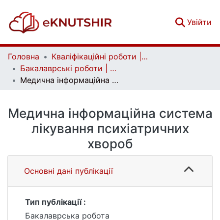
(c
Увійти
Головна
Кваліфікаційні роботи | Qualifying works
Бакалаврські роботи | Bachelor theses
Медична інформаційна система лікування психіатричних хвороб
Медична інформаційна система
лікування психіатричних
хвороб
Основні дані публікації
Тип публікації :
Бакалаврська робота