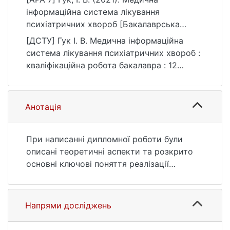
інформаційна система лікування
психіатричних хвороб [Бакалаврська
робота, Київський національний
[ДСТУ] Гук І. В. Медична інформаційна
університет імені Тараса Шевченка].
система лікування психіатричних хвороб :
eKNUTSHIR.
кваліфікаційна робота бакалавра : 12
https://ir.library.knu.ua/handle/123456789/13
Інформаційні технології. Київ, 2021. 71 с.
42
URL:
https://ir.library.knu.ua/handle/123456789/13
Анотація
42 (дата звернення: 25.07.2026).
При написанні дипломної роботи були
описані теоретичні аспекти та розкрито
основні ключові поняття реалізації
медичної інформаційної системи для
лікування психіатричних хвороб. Була
вивчена актуальна література, яка
Напрями досліджень
включає в себе статті, книги і новітні
розробки з інформаційних систем і