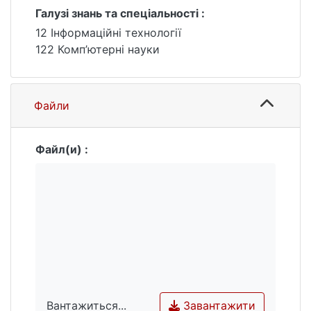
технологій, проаналізовані існуючі аналоги
Галузі знань та спеціальності :
додатків для діагностики та лікування.
12 Інформаційні технології
122 Комп’ютерні науки
Файли
Файл(и) :
Завантажити
Вантажиться...