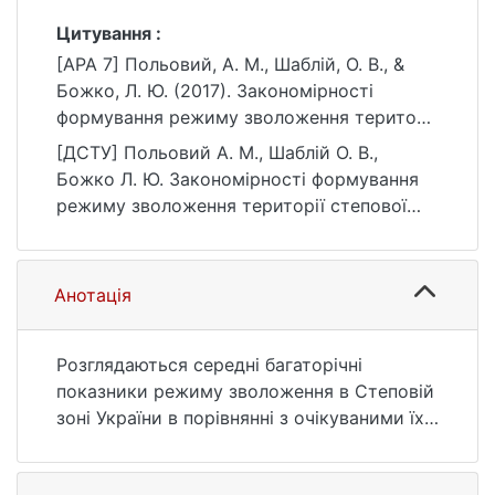
Цитування :
[APA 7] Польовий, А. М., Шаблій, О. В., &
Божко, Л. Ю. (2017). Закономірності
формування режиму зволоження території
степової зони України в умовах зміни
[ДСТУ] Польовий А. М., Шаблій О. В.,
клімату. Фізична географія та
Божко Л. Ю. Закономірності формування
геоморфологія, (1 (85)), 106–113.
режиму зволоження території степової
https://ir.library.knu.ua/handle/15071834/893
зони України в умовах зміни клімату.
5
Фізична географія та геоморфологія. 2017.
№ 1 (85). С. 106—113. URL:
Анотація
https://ir.library.knu.ua/handle/15071834/893
5 (дата звернення: 26.07.2026).
Розглядаються середні багаторічні
показники режиму зволоження в Степовій
зоні України в порівнянні з очікуваними їх
змінами, розрахованими за кліматичною
моделлю згідно зі сценаріями змін клімату