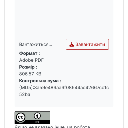
Завантажити
Вантажиться...
Формат :
Вантажиться...
Adobe PDF
Розмір :
806.57 KB
Контрольна сума :
(MD5):3a59e486aa6f08644ac42667cc1c
52ba
Якщо не вказано інше, ця робота