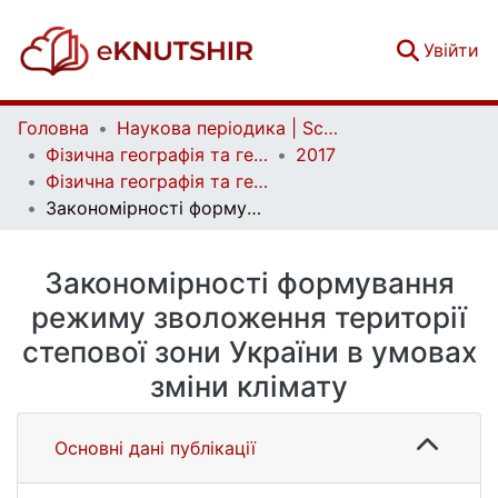
(c
Увійти
Головна
Наукова періодика | Scientific periodicals
Фізична географія та геоморфологія | Physical Geography and Geomorphology
2017
Фізична географія та геоморфологія. Вип. 1 (85)
Закономірності формування режиму зволоження території степової зони України в умовах зміни клімату
Закономірності формування
режиму зволоження території
степової зони України в умовах
зміни клімату
Основні дані публікації