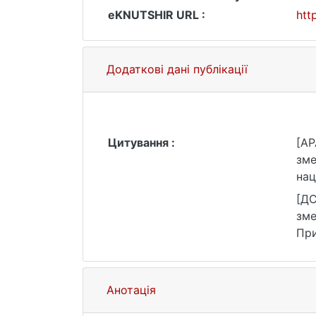
eKNUTSHIR URL :
htt
Додаткові дані публікації
Цитування :
[AP
зме
нац
htt
[ДС
зме
При
зве
Анотація