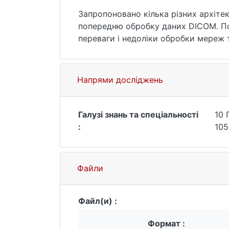
Запропоновано кілька різних архіт
попередню обробку даних DICOM. По
переваги і недоліки обробки мереж
моделей.
Ключові слова: згорткові нейронні м
Напрями досліджень
Галузі знань та спеціальності
10 
:
105
Файли
Файл(и) :
Формат :