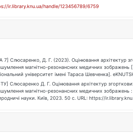
ps://ir.library.knu.ua/handle/123456789/6759
A 7] Слюсаренко, Д. Г. (2023). Оцінювання архітектур 
шумлення магнітно-резонансних медичних зображень [
іональний університет імені Тараса Шевченка]. eKNUTSH
ps://ir.library.knu.ua/handle/123456789/6759
ТУ] Слюсаренко Д. Г. Оцінювання архітектур згортков
шумлення магнітно-резонансних медичних зображень : к
родничі науки. Київ, 2023. 50 с. URL: https://ir.library.
рнення: 25.07.2026).