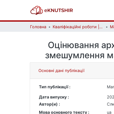
Головна
Кваліфікаційні роботи | Qualifying works
Оцінювання ар
змешумлення м
Основні дані публікації
Тип публікації :
Маг
Дата випуску :
20
Автор(и) :
Слю
Мова основного тексту :
ua