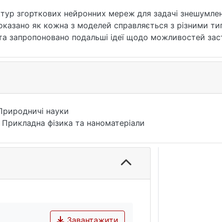
ектур згорткових нейронних мереж для задачі знешумл
казано як кожна з моделей справляється з різними ти
 та запропоновано подальші ідеї щодо можливостей за
ережі, штучний інтелект, МРТ, шум, автоенкодери, персе
Природничі науки
 Прикладна фізика та наноматеріали
Завантажити