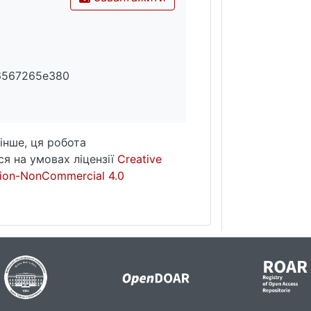
6567265e380
інше, ця робота
я на умовах ліцензії
Creative
ion-NonCommercial 4.0