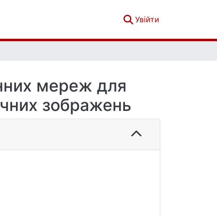
(current)
Увійти
нних мереж для
чних зображень