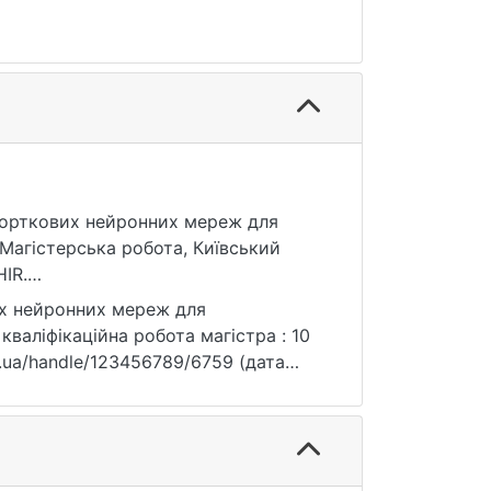
згорткових нейронних мереж для
Магістерська робота, Київський
IR.
их нейронних мереж для
валіфікаційна робота магістра : 10
knu.ua/handle/123456789/6759 (дата