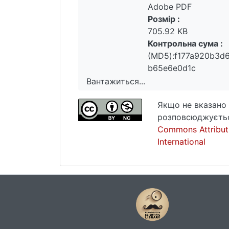
Adobe PDF
Розмір :
705.92 KB
Контрольна сума :
(MD5):f177a920b3d
b65e6e0d1c
Вантажиться...
Вантажиться...
Якщо не вказано 
розповсюджуєтьс
Commons Attribut
International