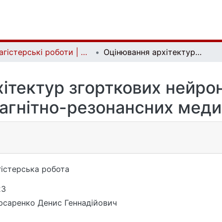
Магістерські роботи | Master's theses
Оцінювання архітектур згорткових нейронних мереж для змешумлення магнітно-резонансних медичних зображень
хітектур згорткових нейро
агнітно-резонансних меди
істерська робота
23
саренко Денис Геннадійович