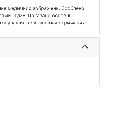
ення медичних зображень. Зроблено
пами шуму. Показано основні
стосування і покращення отриманих
птрон, К-простір.