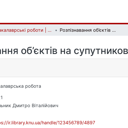
Бакалаврські роботи | Bachelor theses
Розпізнавання об’єктів на супутникових знімках
ння об’єктів на супутнико
алаврська робота
1
ьник Дмитро Віталійович
ps://ir.library.knu.ua/handle/123456789/4897