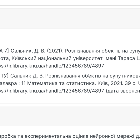
A 7] Сальник, Д. В. (2021). Розпізнавання об’єктів на с
ота, Київський національний університет імені Тараса 
ps://ir.library.knu.ua/handle/123456789/4897
ТУ] Сальник Д. В. Розпізнавання об’єктів на супутникови
алавра : 11 Математика та статистика. Київ, 2021. 39 с. 
ps://ir.library.knu.ua/handle/123456789/4897 (дата звернен
робка та експериментальна оцінка нейронної мережі для