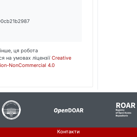
00cb21b2987
інше, ця робота
я на умовах ліцензії
Creative
ion-NonCommercial 4.0
Контакти