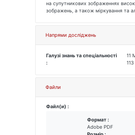
на супутникових зображеннях високо
зображень, а також міркування та а
для оптимізації запропонованої дал
Напрями досліджень
Галузі знань та спеціальності
11 
:
113
Файли
Файл(и) :
Формат :
Adobe PDF
Розмір :