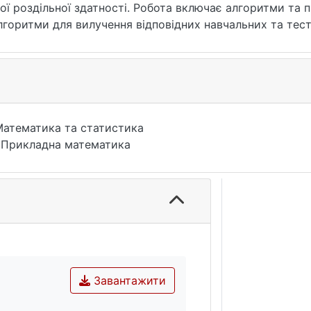
ї роздільної здатності. Робота включає алгоритми та
лгоритми для вилучення відповідних навчальних та тес
і архітектури нейронних мереж для даного завдання.
Математика та статистика
 Прикладна математика
Завантажити