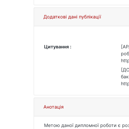
Додаткові дані публікації
Цитування :
[AP
роб
htt
[ДС
бак
htt
Анотація
Метою даної дипломної роботи є роз