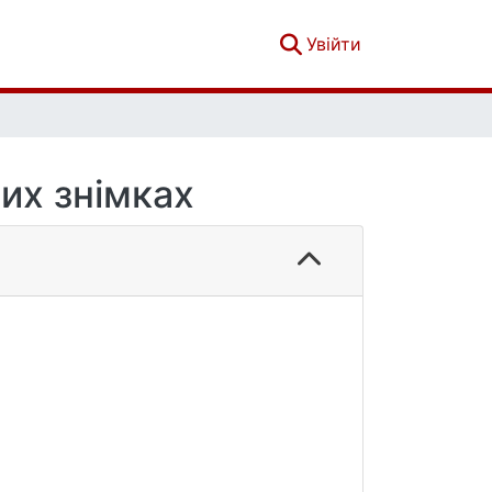
(current)
Увійти
вих знімках