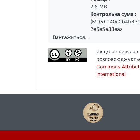
2.8 MB
Контрольна сума :
(MD5):040c2b4b63
2e6e5e33eaa
Вантажиться...
Вантажиться...
Якщо не вказано 
розповсюджуєтьс
Commons Attribut
International