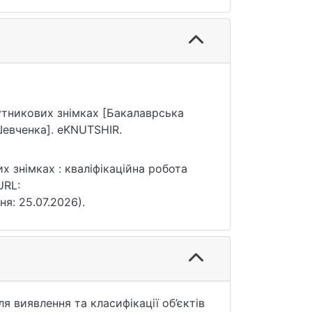
упутникових знімках [Бакалаврська
Шевченка]. eKNUTSHIR.
х знімках : кваліфікаційна робота
URL:
ня: 25.07.2026).
 виявлення та класифікації об’єктів