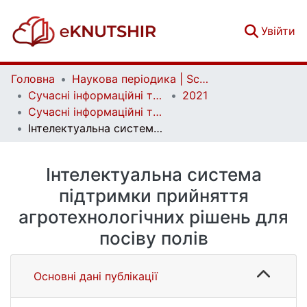
(c
Увійти
Головна
Наукова періодика | Scientific periodicals
Сучасні інформаційні технології | Advanced Information Technology
2021
Сучасні інформаційні технології №1(1)
Інтелектуальна система підтримки прийняття агротехнологічних рішень для посіву полів
Інтелектуальна система
підтримки прийняття
агротехнологічних рішень для
посіву полів
Основні дані публікації