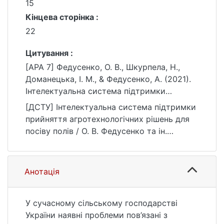
15
Кінцева сторінка :
22
Цитування :
[APA 7] Федусенко, О. В., Шкурпела, Н.,
Доманецька, І. М., & Федусенко, А. (2021).
Інтелектуальна система підтримки
прийняття агротехнологічних рішень для
[ДСТУ] Інтелектуальна система підтримки
посіву полів. Сучасні інформаційні
прийняття агротехнологічних рішень для
технології, (1 (1)), 15–22.
посіву полів / О. В. Федусенко та ін.
https://doi.org/10.17721/AIT.2021.1.02
Сучасні інформаційні технології. 2021. № 1
(1). С. 15—22. DOI: 10.17721/AIT.2021.1.02
(дата звернення: 25.07.2026).
Анотація
У сучасному сільському господарстві
України наявні проблеми пов’язані з