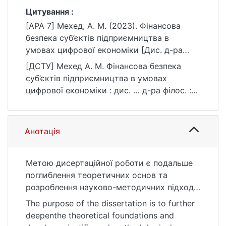
Цитування :
[APA 7] Мехед, А. М. (2023). Фінансова
безпека суб’єктів підприємництва в
умовах цифрової економіки [Дис. д-ра
філос., Київський національний
[ДСТУ] Мехед А. М. Фінансова безпека
університет імені Тараса Шевченка].
суб’єктів підприємництва в умовах
eKNUTSHIR.
цифрової економіки : дис. … д-ра філос. :
https://ir.library.knu.ua/handle/123456789/56
07 Управління та адміністрування. Київ,
88
2023. 289 с. URL:
https://ir.library.knu.ua/handle/123456789/56
Анотація
88 (дата звернення: 25.07.2026).
Метою дисертаційної роботи є подальше
поглиблення теоретичних основ та
розроблення науково-методичних підходів
і практичних рекомендацій щодо процесу
The purpose of the dissertation is to further
гарантування (зміцнення) фінансової
deepenthe theoretical foundations and
безпеки суб’єктів підприємництва в