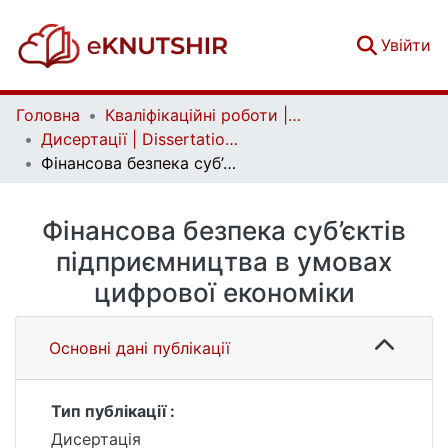
(c
Увійти
Головна
Кваліфікаційні роботи | Qualifying works
Дисертації | Dissertations
Фінансова безпека суб’єктів підприємництва в умовах цифрової економіки
Фінансова безпека суб’єктів
підприємництва в умовах
цифрової економіки
Основні дані публікації
Тип публікації :
Дисертація