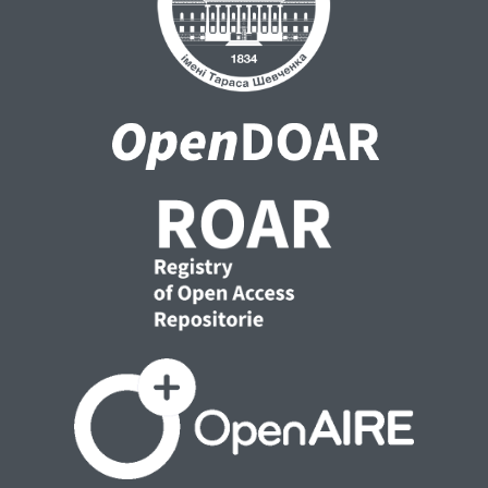
Визначено та розкрито внутрішні та
зовнішні чинники, які впливають на
фінансову безпеку суб’єктів
підприємництва.
Розроблено модель управління
фінансовою безпекою суб’єктів
підприємництва, яка передбачає
підготовку та розробку захисних заходів
та їх практичну імплементацію, що
дозволяє, урахувавши процес управління
фінансовою безпекою, ухвалити
управлінські рішення, що попереджують
реальні загрози.
Ключові слова: фінансова безпека суб’єктів
підприємництва, індикатори фінансової
безпеки, загроза, модель фінансової
безпеки, фінансовий ресурс, фінансовий