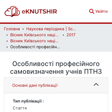
(c
Увійти
Головна
Наукова періодика | Scientific periodicals
Вісник Київського національного університету імені Тараса Шевченка. Психологія | Bulletin of Taras Shevchenko National University of Kyiv. Psychology
2017
Вісник Київського національного університету імені Тараса Шевченка. Психологія. Вип. 1(6)/2(7)
Особливості професійного самовизначення учнів ПТНЗ
Особливості професійного
самовизначення учнів ПТНЗ
Основні дані публікації
Тип публікації :
Стаття