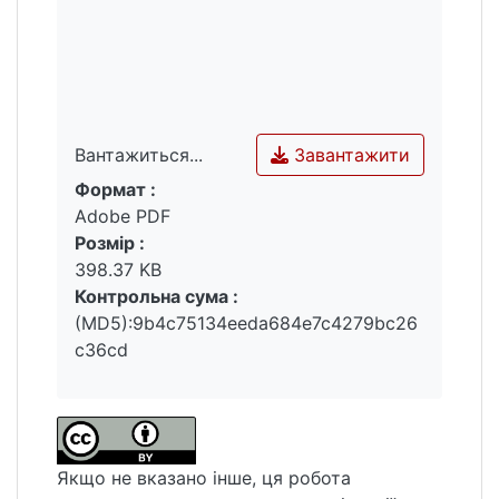
Завантажити
Вантажиться...
Формат :
Вантажиться...
Adobe PDF
Розмір :
398.37 KB
Контрольна сума :
(MD5):9b4c75134eeda684e7c4279bc26
c36cd
Якщо не вказано інше, ця робота