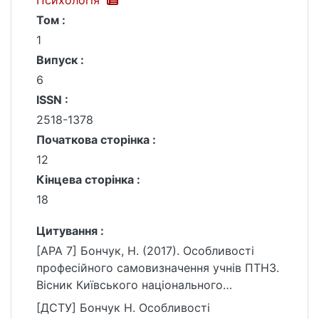
Психологія
Том :
1
Випуск :
6
ISSN :
2518-1378
Початкова сторінка :
12
Кінцева сторінка :
18
Цитування :
[APA 7] Бончук, Н. (2017). Особливості
професійного самовизначення учнів ПТНЗ.
Вісник Київського національного
університету імені Тараса Шевченка.
[ДСТУ] Бончук Н. Особливості