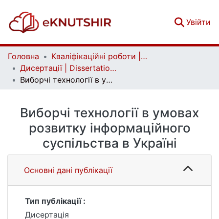
(c
Увійти
Головна
Кваліфікаційні роботи | Qualifying works
Дисертації | Dissertations
Виборчі технології в умовах розвитку інформаційного суспільства в Україні
Виборчі технології в умовах
розвитку інформаційного
суспільства в Україні
Основні дані публікації
Тип публікації :
Дисертація