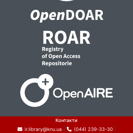
Контакти
ir.library@knu.ua
(044) 239-33-30