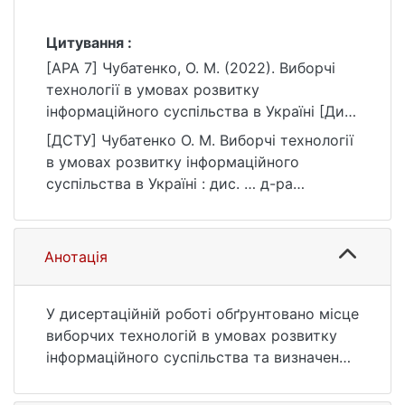
Цитування :
[APA 7] Чубатенко, О. М. (2022). Виборчі
технології в умовах розвитку
інформаційного суспільства в Україні [Дис.
д-ра філософії, Київський національний
[ДСТУ] Чубатенко О. М. Виборчі технології
університет імені Тараса Шевченка].
в умовах розвитку інформаційного
eKNUTSHIR.
суспільства в Україні : дис. … д-ра
https://ir.library.knu.ua/handle/123456789/30
філософії : 05 Соціальні та поведінкові
74
науки. Київ, 2022. 223 с. URL:
https://ir.library.knu.ua/handle/123456789/30
Анотація
74 (дата звернення: 25.07.2026).
У дисертаційній роботі обґрунтовано місце
виборчих технологій в умовах розвитку
інформаційного суспільства та визначено
перспективи застосування новітніх
виборчих технологій в Україні.