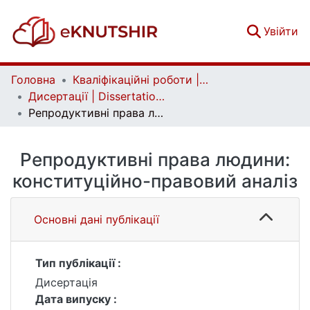
(c
Увійти
Головна
Кваліфікаційні роботи | Qualifying works
Дисертації | Dissertations
Репродуктивні права людини: конституційно-правовий аналіз
Репродуктивні права людини:
конституційно-правовий аналіз
Основні дані публікації
Тип публікації :
Дисертація
Дата випуску :