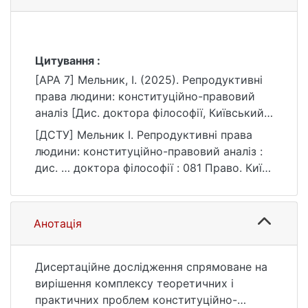
Цитування :
[APA 7] Мельник, І. (2025). Репродуктивні
права людини: конституційно-правовий
аналіз [Дис. доктора філософії, Київський
національний університет імені Тараса
[ДСТУ] Мельник І. Репродуктивні права
Шевченка]. eKNUTSHIR.
людини: конституційно-правовий аналіз :
https://ir.library.knu.ua/handle/15071834/627
дис. … доктора філософії : 081 Право. Київ,
6
2025. 249 с. URL:
https://ir.library.knu.ua/handle/15071834/627
6 (дата звернення: 25.07.2026).
Анотація
Дисертаційне дослідження спрямоване на
вирішення комплексу теоретичних і
практичних проблем конституційно-