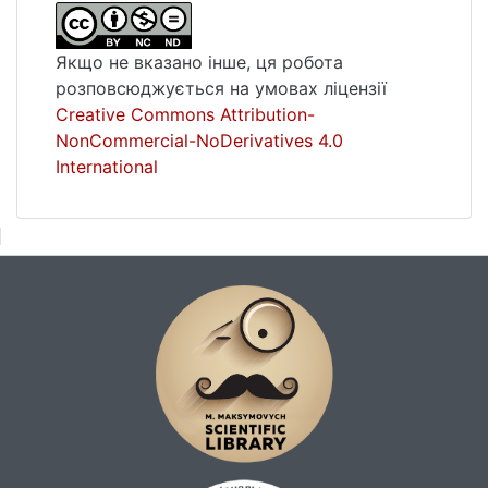
Важливим при цьому є досягнення
балансу суспільних та індивідуальних
Якщо не вказано інше, ця робота
інтересів, комерційної вигоди
розповсюджується на умовах ліцензії
підприємництва у сфері допоміжних
Creative Commons Attribution-
репродуктивних технологій та
NonCommercial-NoDerivatives 4.0
забезпечення можливості здійснення
International
права на материнство та права на
батьківство.
Встановлено, що у законодавстві багатьох
країн світу немає заперечень з приводу
застосування штучного запліднення, де в
якості донора виступає один із подружжя.
Водночас, щодо питання комерційного
використання репродуктивних матеріалів
та послуг сурогатних матерів єдиної
думки у конституційно-правовій теорії та
законодавстві немає. По-різному
законодавець окремих держав підходить і