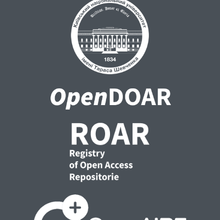
до регулювання питання про материнство і
батьківство щодо дитини, зачатої за
допомогою штучних методів репродукції.
Найбільша кількість відмінностей у
правовому регулюванні спостерігається
при використанні сурогатного
материнства та способів встановлення
батьківства виношеної нею дитини.
Підкреслено, що до змісту сучасних
конституцій практично не включаються
положення, присвячені вирішенню питань
застосування допоміжних репродуктивних
технологій. Найбільш повним чином на
конституційному рівні регламентування
репродуктивних прав міститься у
Конституції Швейцарії та частково в
основному законі ФРН, що є виключенням
із загальної тенденції. У багатьох
державах світу допоміжні репродуктивні