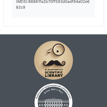
(MD5):86861fa2b70ff593d0adf94a02e6
82c9