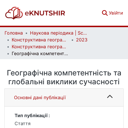
(c
Увійти
Головна
Наукова періодика | Scientific periodicals
Конструктивна географія та раціональне використання природних ресурсів | Constructive geography and rational use of natural resources
2023
Конструктивна географія та раціональне використання природних ресурсів. Випуск 3, № 2
Географічна компетентність та глобальні виклики сучасності
Географічна компетентність та
глобальні виклики сучасності
Основні дані публікації
Тип публікації :
Стаття