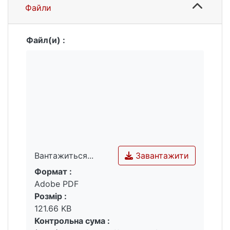
Файли
Файл(и) :
Завантажити
Вантажиться...
Формат :
Вантажиться...
Adobe PDF
Розмір :
121.66 KB
Контрольна сума :