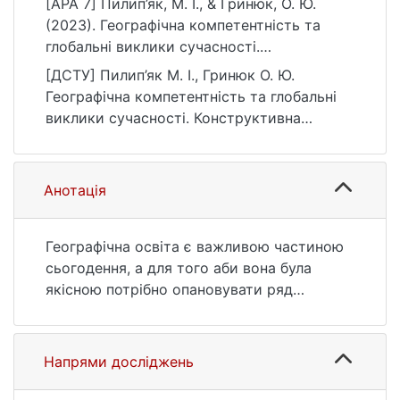
[APA 7] Пилип’як, М. І., & Гринюк, О. Ю.
(2023). Географічна компетентність та
глобальні виклики сучасності.
Конструктивна географія та раціональне
[ДСТУ] Пилип’як М. І., Гринюк О. Ю.
використання природних ресурсів, 3(2),
Географічна компетентність та глобальні
43–49. https://doi.org/10.17721/2786-
виклики сучасності. Конструктивна
4561.2023.3.2-6/13
географія та раціональне використання
природних ресурсів. 2023. Т. 3, № 2. С. 43
—49. DOI: 10.17721/2786-4561.2023.3.2-6/13
Анотація
(дата звернення: 25.07.2026).
Географічна освіта є важливою частиною
сьогодення, а для того аби вона була
якісною потрібно опановувати ряд
компетентностей. Особливо це актуально
в теперішній час, коли світ зіткнувся з
безліччю глобальних викликів. Географічна
Напрями досліджень
компетентність відіграє важливу роль у
формуванні освіченої, глобально