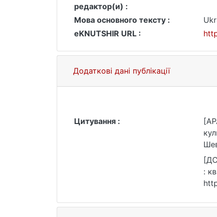
редактор(и) :
Мова основного тексту :
Ukr
eKNUTSHIR URL :
htt
Додаткові дані публікації
Цитування :
[AP
кул
Шев
[ДС
: к
htt