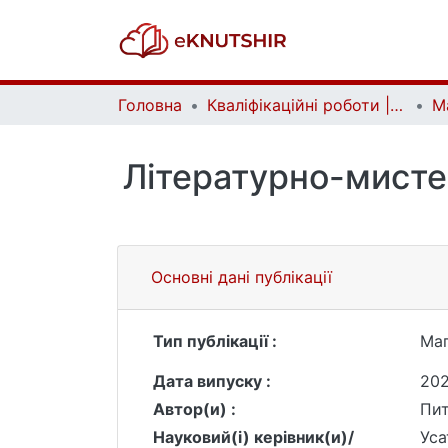
Головна
Кваліфікаційні роботи | Qualifying works
Літературно-мистец
Основні дані публікації
Тип публікації :
Маг
Дата випуску :
20
Автор(и) :
Пит
Науковий(і) керівник(и)/
Уса