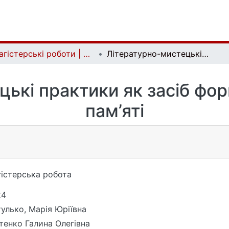
Магістерські роботи | Master's theses
Літературно-мистецькі практики як засіб формування культурної пам’яті
ькі практики як засіб фо
пам’яті
істерська робота
24
улько, Марія Юріївна
тенко Галина Олегівна