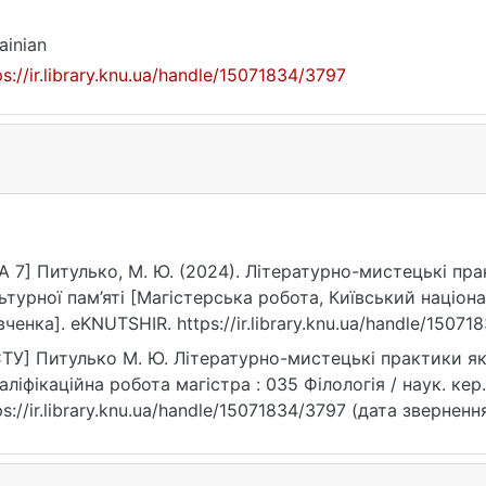
ainian
ps://ir.library.knu.ua/handle/15071834/3797
A 7] Питулько, М. Ю. (2024). Літературно-мистецькі пр
ьтурної пам’яті [Магістерська робота, Київський націон
ченка]. eKNUTSHIR. https://ir.library.knu.ua/handle/15071
ТУ] Питулько М. Ю. Літературно-мистецькі практики як 
валіфікаційна робота магістра : 035 Філологія / наук. кер. 
ps://ir.library.knu.ua/handle/15071834/3797 (дата зверненн