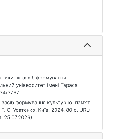
актики як засіб формування
альний університет імені Тараса
834/3797
засіб формування культурної пам’яті
Г. О. Усатенко. Київ, 2024. 80 с. URL:
я: 25.07.2026).