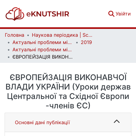
(c
Увійти
Головна
Наукова періодика | Scientific periodicals
Актуальні проблеми міжнародних відносин | Аctual Problems of International Relations
2019
Актуальні проблеми міжнародних відносин. Вип. 140
ЄВРОПЕЙЗАЦІЯ ВИКОНАВЧОЇ ВЛАДИ УКРАЇНИ (Уроки держав Центральної та Східної Європи -членів ЄС)
ЄВРОПЕЙЗАЦІЯ ВИКОНАВЧОЇ
ВЛАДИ УКРАЇНИ (Уроки держав
Центральної та Східної Європи
-членів ЄС)
Основні дані публікації