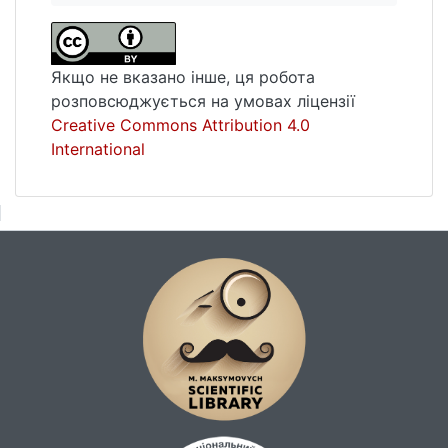
спільного вирішення міністерствами і
навіть міністрами ключових
питань.Вивчення та творча імплементація
Якщо не вказано інше, ця робота
досвіду країн-членів Центральної та
розповсюджується на умовах ліцензії
Східної Європи ЄС може полегшити
Creative Commons Attribution 4.0
процес національних реформ в Україні та
International
впровадження Угоди про Асоціацію.
Україні потрібно проводити систематичну
роботу над втіленням в практику
програми інтеграції до ЄС, що допоможе
країні досягти європейського рівня та
тісно взаємодіяти з країнами-членами ЄС.
Важливо також організувати регулярні
тематичні сесії уряду щодо процесу
інтеграції в ЄС, посилити роль
законодавчого процесу для розвитку
проєвропейського політичного
середовища та його взаємодії з