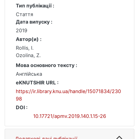
Тип публікації :
Стаття
Дата випуску :
2019
Автор(и) :
Rollis, I.
Ozolina, Z.
Мова основного тексту :
Англійська
eKNUTSHIR URL :
https://ir.library.knu.ua/handle/15071834/230
98
DOI :
10.17721/apmv.2019.140.1.15-26
Додаткові дані публікації