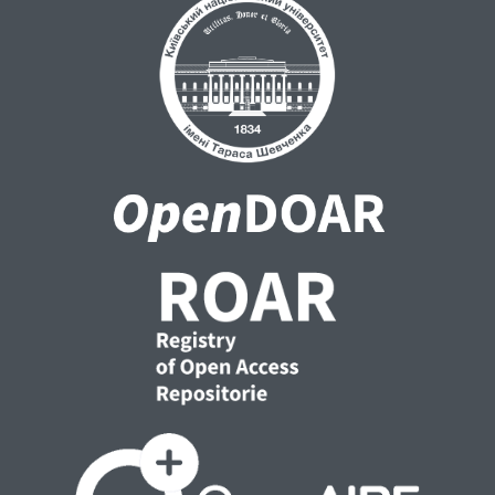
суспільством.Ефективне впровадження
національних реформ є життєве важливим
і в умовах реалізації Угоди про асоціацію
між Україною та Європейським Союзом,
яка набула чинності 1 вересня 2017 року і
вимагає високого рівня координації в
українському уряді. Аналізується
відповідний національний досвід
координації політики ЄС в Латвії та інших
країнах-членах ЦСЄ, оскільки отримані
уроки в координації впровадження
структурних реформ на національному
рівні важливі для України. Розглядаються
варіанти створення рекомендації щодо
планування та моніторингу допомоги ЄС
для кращої підтримки адміністративних
реформ на наступних етапах процесу
інтеграції до ЄС.Ключові слова:
європеїзація, Угода про асоціацію,