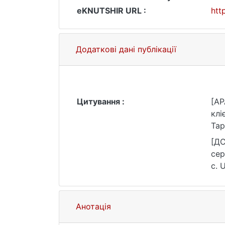
eKNUTSHIR URL :
htt
Додаткові дані публікації
Цитування :
[AP
клі
Тар
[ДС
сер
с. 
Анотація