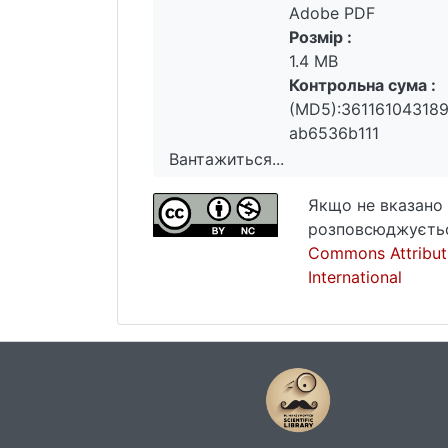
Adobe PDF
Розмір :
1.4 MB
Контрольна сума :
(MD5):36116104318
ab6536b111
Вантажиться...
Вантажиться...
Якщо не вказано 
розповсюджуєтьс
Commons Attribut
International