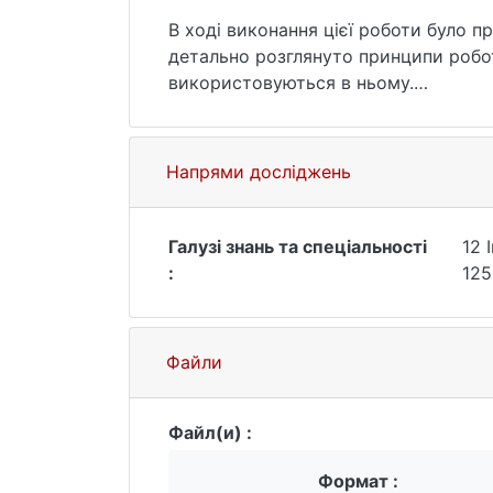
В ході виконання цієї роботи було п
детально розглянуто принципи роботи
використовуються в ньому.
Особливу увагу було приділено враз
типи вразливостей та методи атак,
Зрозуміло, що вразливості можуть м
Напрями досліджень
або несанкціонованого доступу до н
На основі проведеного аналізу було
Directory. Він забезпечує збір інфор
Галузі знань та спеціальності
12 
відносини між доменами.
:
125
Ключові слова: Active Directory, вр
Файли
політики безпеки.
Файл(и) :
Формат :