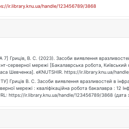
ps://ir.library.knu.ua/handle/123456789/3868
A 7] Гриців, В. С. (2023). Засоби виявлення вразливосте
єнт-серверної мережі [Бакалаврська робота, Київський 
аса Шевченка]. eKNUTSHIR. https://ir.library.knu.ua/hand
ТУ] Гриців В. С. Засоби виявлення вразливостей в інфрас
верної мережі : кваліфікаційна робота бакалавра : 12 Інф
URL: https://ir.library.knu.ua/handle/123456789/3868 (дата