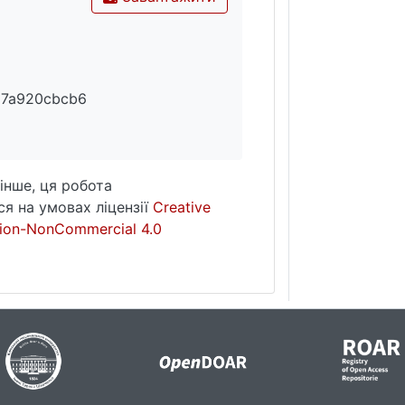
97a920cbcb6
інше, ця робота
я на умовах ліцензії
Creative
ion-NonCommercial 4.0