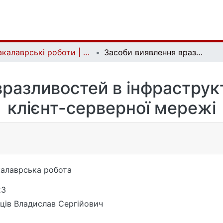
Бакалаврські роботи | Bachelor theses
Засоби виявлення вразливостей в інфраструктурі Active Directory клієнт-серверної мережі
разливостей в інфраструкту
клієнт-серверної мережі
алаврська робота
23
ців Владислав Сергійович