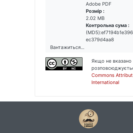
Adobe PDF
Розмір :
2.02 MB
Контрольна сума :
(MD5):ef7194b1e39
ec379d4aa8
Вантажиться...
Вантажиться...
Якщо не вказано 
розповсюджуєтьс
Commons Attribut
International