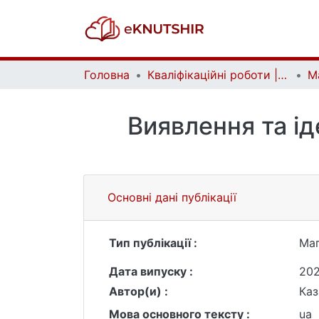
Головна
Кваліфікаційні роботи | Qualifying works
Виявлення та ід
Основні дані публікації
Тип публікації :
Маг
Дата випуску :
20
Автор(и) :
Каз
Мова основного тексту :
ua