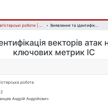
Магістерські роботи | Master's theses
Виявлення та ідентифікація векторів атак на основі аналізу ключових метрик ІС
ентифікація векторів атак н
ключових метрик ІС
істерська робота
22
анцев Андрій Андрійович