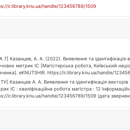
ps://ir.library.knu.ua/handle/123456789/1509
A 7] Казанцев, А. А. (2022). Виявлення та ідентифікація 
чових метрик ІС [Магістерська робота, Київський націо
ченка]. eKNUTSHIR. https://ir.library.knu.ua/handle/1234
ТУ] Казанцев А. А. Виявлення та ідентифікація векторів
рик ІС : кваліфікаційна робота магістра : 12 Інформаційні
ps://ir.library.knu.ua/handle/123456789/1509 (дата звернен