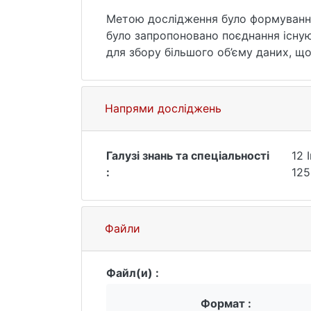
Метою дослідження було формування 
було запропоновано поєднання існу
для збору більшого об’єму даних, що
Напрями досліджень
Галузі знань та спеціальності
12 
:
125
Файли
Файл(и) :
Формат :