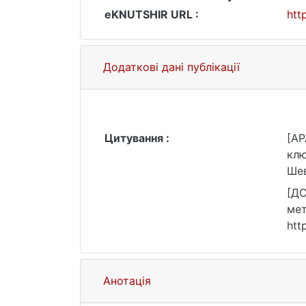
eKNUTSHIR URL :
htt
Додаткові дані публікації
Цитування :
[AP
клю
Шев
[ДС
мет
htt
Анотація